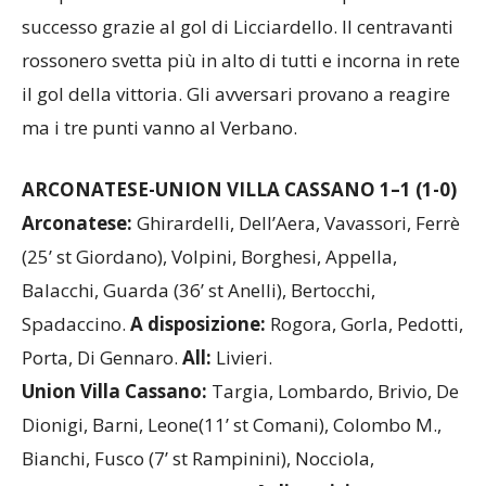
successo grazie al gol di Licciardello. Il centravanti
rossonero svetta più in alto di tutti e incorna in rete
il gol della vittoria. Gli avversari provano a reagire
ma i tre punti vanno al Verbano.
ARCONATESE-UNION VILLA CASSANO
1–1
(1-0)
Arconatese:
Ghirardelli, Dell’Aera, Vavassori, Ferrè
(25’ st Giordano), Volpini, Borghesi, Appella,
Balacchi, Guarda (36’ st Anelli), Bertocchi,
Spadaccino.
A disposizione:
Rogora, Gorla, Pedotti,
Porta, Di Gennaro.
All:
Livieri.
Union Villa Cassano:
Targia, Lombardo, Brivio, De
Dionigi, Barni, Leone(11’ st Comani), Colombo M.,
Bianchi, Fusco (7’ st Rampinini), Nocciola,