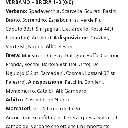
VERBANO – BRERA
1–0
(0-0)
Verbano:
Spadavecchia, Scarcella, Scurati, Rasini,
Bratto, Sorrentino, Zanaboni(1st. Verde F.),
Caputo(33st. Sinigaglia), Licciardello, Rossi(44st.
Lunardon), Amelotti.
A disposizione:
Grazioli,
Verde M., Napoli.
All:
Celestini.
Brera:
Maestroni, Ceesay, Balogou, Ruffa, Cantoni,
Fronda, Rocnhi, Bertola(8st. Dell’Orto), De
Nguidjol(32 st. Ramadan), Cosmai, Lossani(32 st.
Palestro).
A disposizione:
Facchin, Bonfieni,
Montemurro, Cataldi.
All:
Gambaro.
Arbitro:
Cosseddu di Nuoro
Marcatori:
st:
24’ Licciardello (V)
Ancora una sconfitta per il Brera, questa volta sul
campo del Verbano che ottiene un importante