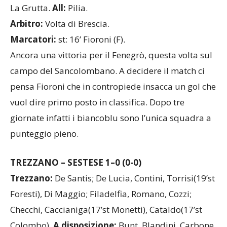
La Grutta.
All:
Pilia.
Arbitro:
Volta di Brescia.
Marcatori:
st: 16’ Fioroni (F).
Ancora una vittoria per il Fenegrò, questa volta sul
campo del Sancolombano. A decidere il match ci
pensa Fioroni che in contropiede insacca un gol che
vuol dire primo posto in classifica. Dopo tre
giornate infatti i biancoblu sono l’unica squadra a
punteggio pieno.
TREZZANO – SESTESE
1–0
(0-0)
Trezzano:
De Santis; De Lucia, Contini, Torrisi(19’st
Foresti), Di Maggio; Filadelfia, Romano, Cozzi;
Checchi, Caccianiga(17’st Monetti), Cataldo(17’st
Colombo).
A disposizione:
Bunt, Blandini, Carbone,