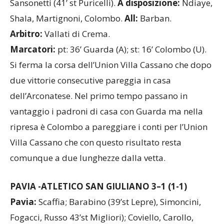
Sansonetti (41’ st Puricelli).
A disposizione:
Ndiaye,
Shala, Martignoni, Colombo.
All:
Barban.
Arbitro:
Vallati di Crema.
Marcatori:
pt:
36’ Guarda (A); st: 16’ Colombo (U).
Si ferma la corsa dell’Union Villa Cassano che dopo
due vittorie consecutive pareggia in casa
dell’Arconatese. Nel primo tempo passano in
vantaggio i padroni di casa con Guarda ma nella
ripresa è Colombo a pareggiare i conti per l’Union
Villa Cassano che con questo risultato resta
comunque a due lunghezze dalla vetta.
PAVIA -ATLETICO SAN GIULIANO
3–1
(1-1)
Pavia:
Scaffia; Barabino (39’st Lepre), Simoncini,
Fogacci, Russo 43’st Migliori); Coviello, Carollo,