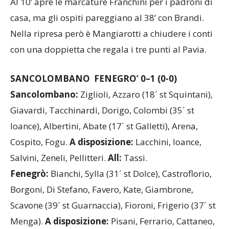
Al 10’ apre le marcature Franchini per i padroni di
casa, ma gli ospiti pareggiano al 38’ con Brandi.
Nella ripresa però è Mangiarotti a chiudere i conti
con una doppietta che regala i tre punti al Pavia.
SANCOLOMBANO FENEGRO’
0–1
(0-0)
Sancolombano:
Ziglioli, Azzaro (18´ st Squintani),
Giavardi, Tacchinardi, Dorigo, Colombi (35´ st
Ioance), Albertini, Abate (17´ st Galletti), Arena,
Cospito, Fogu.
A disposizione:
Lacchini, Ioance,
Salvini, Zeneli, Pellitteri.
All:
Tassi.
Fenegrò:
Bianchi, Sylla (31´ st Dolce), Castroflorio,
Borgoni, Di Stefano, Favero, Kate, Giambrone,
Scavone (39´ st Guarnaccia), Fioroni, Frigerio (37´ st
Menga).
A disposizione:
Pisani, Ferrario, Cattaneo,