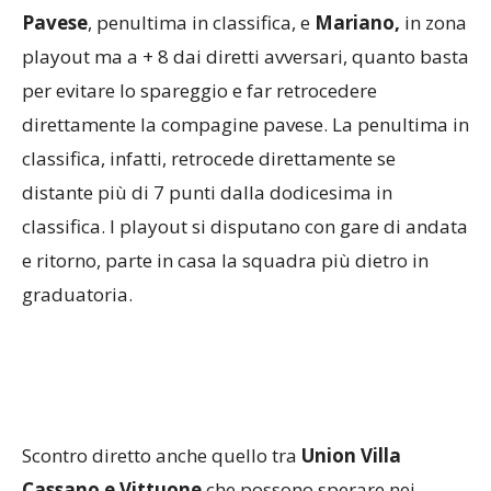
Pavese
, penultima in classifica, e
Mariano,
in zona
playout ma a + 8 dai diretti avversari, quanto basta
per evitare lo spareggio e far retrocedere
direttamente la compagine pavese. La penultima in
classifica, infatti, retrocede direttamente se
distante più di 7 punti dalla dodicesima in
classifica. I playout si disputano con gare di andata
e ritorno, parte in casa la squadra più dietro in
graduatoria.
Scontro diretto anche quello tra
Union Villa
Cassano e Vittuone
che possono sperare nei
playoff solo in caso di risultati favorevoli. Non