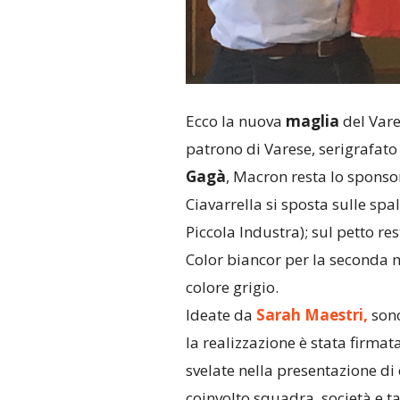
Ecco la nuova
maglia
del Vare
patrono di Varese, serigrafato 
Gagà
, Macron resta lo sponso
Ciavarrella si sposta sulle spal
Piccola Industra); sul petto re
Color biancor per la seconda m
colore grigio.
Ideate da
Sarah Maestri,
sono
la realizzazione è stata firma
svelate nella presentazione d
coinvolto squadra, società e tan