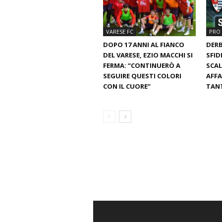
VARESE FC
PRO 
DOPO 17 ANNI AL FIANCO
DERB
DEL VARESE, EZIO MACCHI SI
SFID
FERMA: “CONTINUERÒ A
SCAL
SEGUIRE QUESTI COLORI
AFFA
CON IL CUORE”
TANT