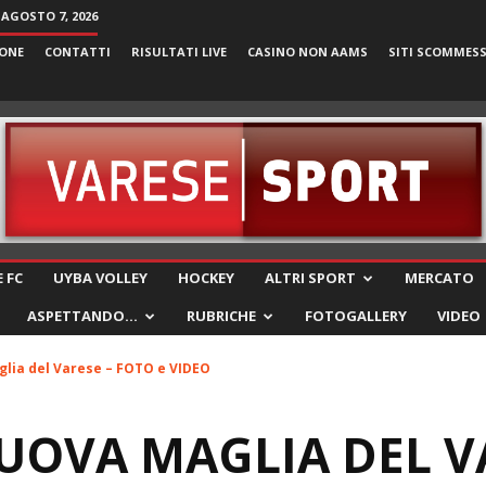
 AGOSTO 7, 2026
ONE
CONTATTI
RISULTATI LIVE
CASINO NON AAMS
SITI SCOMMES
VareseSport
 FC
UYBA VOLLEY
HOCKEY
ALTRI SPORT
MERCATO
ASPETTANDO…
RUBRICHE
FOTOGALLERY
VIDEO
glia del Varese – FOTO e VIDEO
UOVA MAGLIA DEL V