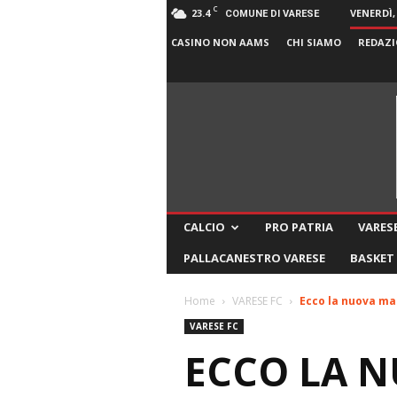
C
23.4
VENERDÌ,
COMUNE DI VARESE
CASINO NON AAMS
CHI SIAMO
REDAZI
CALCIO
PRO PATRIA
VARESE
PALLACANESTRO VARESE
BASKET
Home
VARESE FC
Ecco la nuova ma
VARESE FC
ECCO LA N