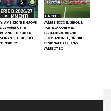
PATRIA
FEMMINILE
Y, AMBIZIONI E NUOVE
VARESE, ECCO IL GIRONE:
E, LE VARESOTTE
PARTE LA CORSA IN
PITANO: “GIRONE D
ECCELLENZA. ANCHE
SCINANTE E DIFFICILE.
PROMOZIONE E JUNIORES
E INSIDIE”
REGIONALE PARLANO
VARESOTTO