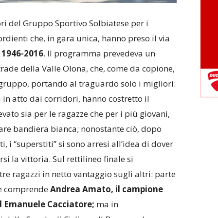
ri del Gruppo Sportivo Solbiatese per i
rdienti che, in gara unica, hanno preso il via
e 1946-2016
. Il programma prevedeva un
strade della Valle Olona, che, come da copione,
 gruppo, portando al traguardo solo i migliori:
i in atto dai corridori, hanno costretto il
ato sia per le ragazze che per i più giovani,
lzare bandiera bianca; nonostante ciò, dopo
i, i “superstiti” si sono arresi all’idea di dover
i la vittoria. Sul rettilineo finale si
re ragazzi in netto vantaggio sugli altri: parte
che comprende
Andrea Amato, il campione
d Emanuele Cacciatore;
ma in