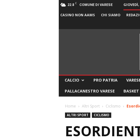
C
22.8
GIOVEDÌ,
COMUNE DI VARESE
CASINO NON AAMS
CHI SIAMO
REDAZI
CALCIO
PRO PATRIA
VARESE
PALLACANESTRO VARESE
BASKET
Home
Altri Sport
Ciclismo
Esordi
ALTRI SPORT
CICLISMO
ESORDIENT