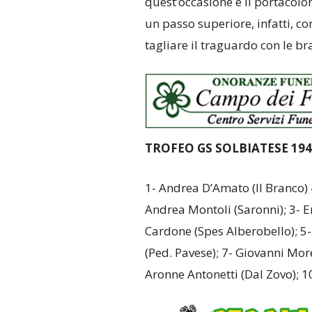
quest’occasione è il portacolor
un passo superiore, infatti, 
tagliare il traguardo con le bra
TROFEO GS SOLBIATESE 194
1- Andrea D’Amato (Il Branco)
Andrea Montoli (Saronni); 3- E
Cardone (Spes Alberobello); 5-
(Ped. Pavese); 7- Giovanni More
Aronne Antonetti (Dal Zovo); 10