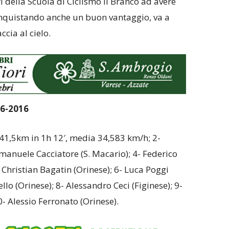
i della Scuola di Ciclismo Il Branco ad avere
conquistando anche un buon vantaggio, va a
ccia al cielo.
6-2016
 41,5km in 1h 12′, media 34,583 km/h; 2-
manuele Cacciatore (S. Macario); 4- Federico
 Christian Bagatin (Orinese); 6- Luca Poggi
llo (Orinese); 8- Alessandro Ceci (Figinese); 9-
- Alessio Ferronato (Orinese).