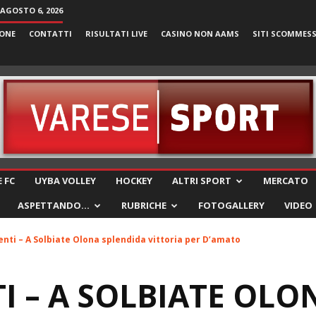
 AGOSTO 6, 2026
ONE
CONTATTI
RISULTATI LIVE
CASINO NON AAMS
SITI SCOMMES
VareseSport
 FC
UYBA VOLLEY
HOCKEY
ALTRI SPORT
MERCATO
ASPETTANDO…
RUBRICHE
FOTOGALLERY
VIDEO
enti – A Solbiate Olona splendida vittoria per D’amato
I – A SOLBIATE OLO