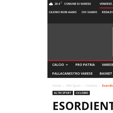
C
28.4
VENERDÌ,
COMUNE DI VARESE
CASINO NON AAMS
CHI SIAMO
REDAZI
CALCIO
PRO PATRIA
VARESE
PALLACANESTRO VARESE
BASKET
Home
Altri Sport
Ciclismo
Esordi
ALTRI SPORT
CICLISMO
ESORDIENT