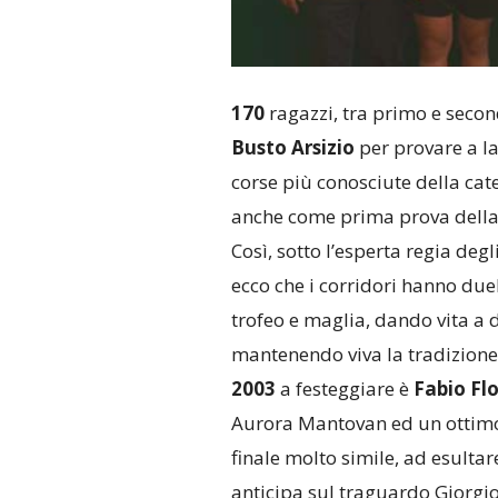
170
ragazzi, tra primo e secon
Busto Arsizio
per provare a la
corse più conosciute della cate
anche come prima prova dell
Così, sotto l’esperta regia deg
ecco che i corridori hanno due
trofeo e maglia, dando vita a 
mantenendo viva la tradizione d
2003
a festeggiare è
Fabio Fl
Aurora Mantovan ed un ottimo 
finale molto simile, ad esulta
anticipa sul traguardo Giorgio