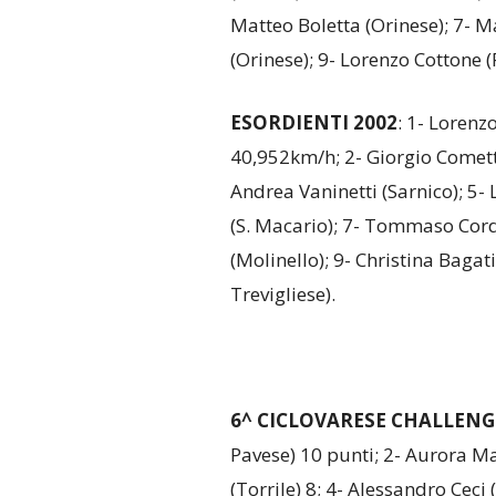
Matteo Boletta (Orinese); 7- M
(Orinese); 9- Lorenzo Cottone (
ESORDIENTI 2002
: 1- Lorenz
40,952km/h; 2- Giorgio Comett
Andrea Vaninetti (Sarnico); 5-
(S. Macario); 7- Tommaso Cordi
(Molinello); 9- Christina Bagat
Trevigliese).
6^ CICLOVARESE CHALLENG
Pavese) 10 punti; 2- Aurora Ma
(Torrile) 8; 4- Alessandro Ceci