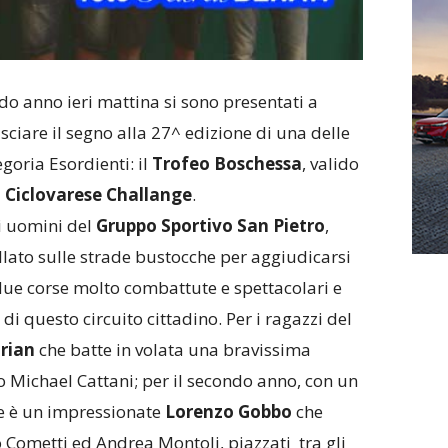
do anno ieri mattina si sono presentati a
sciare il segno alla 27^ edizione di una delle
goria Esordienti: il
Trofeo Boschessa
, valido
a
Ciclovarese Challange
.
li uomini del
Gruppo Sportivo San Pietro
,
llato sulle strade bustocche per aggiudicarsi
due corse molto combattute e spettacolari e
i questo circuito cittadino. Per i ragazzi del
orian
che batte in volata una bravissima
Michael Cattani; per il secondo anno, con un
re è un impressionate
Lorenzo Gobbo
che
 Cometti ed Andrea Montoli, piazzati tra gli