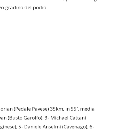
zo gradino del podio.
Florian (Pedale Pavese) 35km, in 55′, media
n (Busto Garolfo); 3- Michael Cattani
Figinese); 5- Daniele Anselmi (Cavenago); 6-