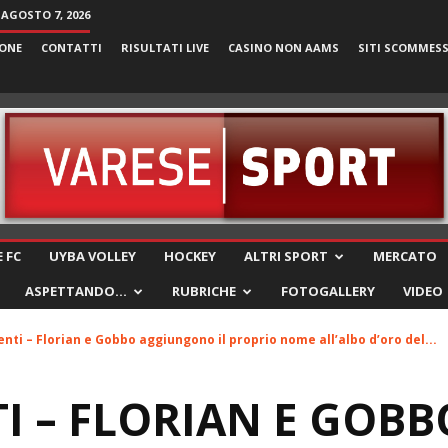
 AGOSTO 7, 2026
ONE
CONTATTI
RISULTATI LIVE
CASINO NON AAMS
SITI SCOMMES
VareseSport
 FC
UYBA VOLLEY
HOCKEY
ALTRI SPORT
MERCATO
ASPETTANDO…
RUBRICHE
FOTOGALLERY
VIDEO
enti – Florian e Gobbo aggiungono il proprio nome all’albo d’oro del...
I – FLORIAN E GOBB