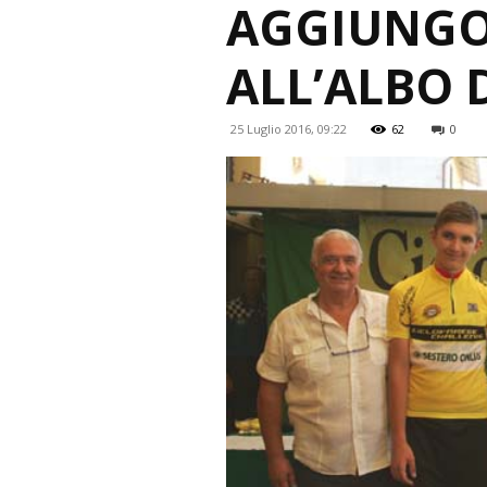
AGGIUNGO
ALL’ALBO 
25 Luglio 2016, 09:22
62
0