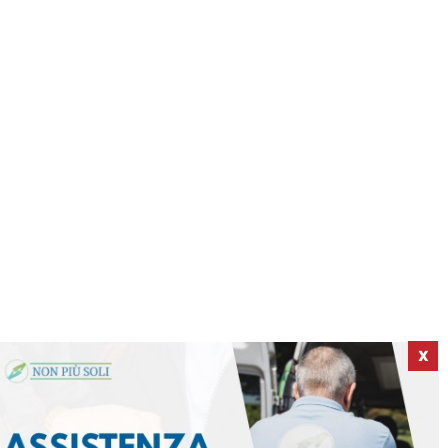
X
ICI