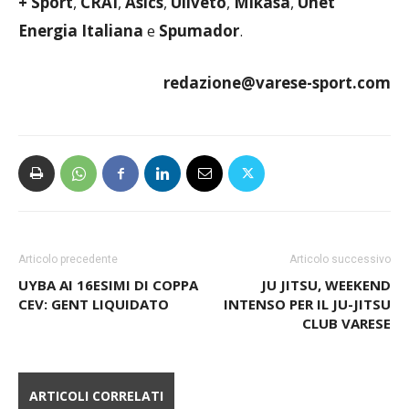
+ Sport
,
CRAI
,
Asics
,
Uliveto
,
Mikasa
,
Unet
Energia Italiana
e
Spumador
.
redazione@varese-sport.com
Articolo precedente
Articolo successivo
UYBA AI 16ESIMI DI COPPA
JU JITSU, WEEKEND
CEV: GENT LIQUIDATO
INTENSO PER IL JU-JITSU
CLUB VARESE
ARTICOLI CORRELATI