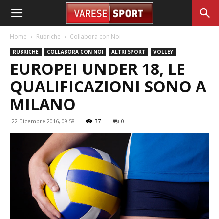
Home
Rubriche
Collabora con Noi
RUBRICHE
COLLABORA CON NOI
ALTRI SPORT
VOLLEY
EUROPEI UNDER 18, LE
QUALIFICAZIONI SONO A
MILANO
22 Dicembre 2016, 09:58
37
0