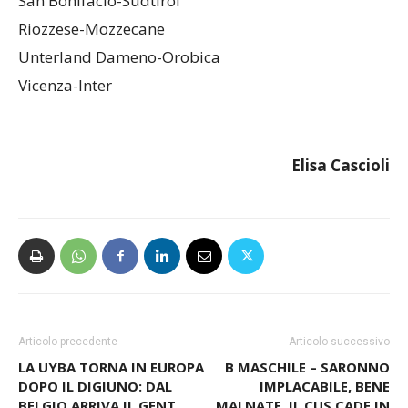
San Bonifacio-Sudtirol
Riozzese-Mozzecane
Unterland Dameno-Orobica
Vicenza-Inter
Elisa Cascioli
Articolo precedente
Articolo successivo
LA UYBA TORNA IN EUROPA
B MASCHILE – SARONNO
DOPO IL DIGIUNO: DAL
IMPLACABILE, BENE
BELGIO ARRIVA IL GENT
MALNATE, IL CUS CADE IN