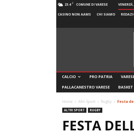
C
23.4
VENERDÌ,
COMUNE DI VARESE
CASINO NON AAMS
CHI SIAMO
REDAZI
CALCIO
PRO PATRIA
VARESE
PALLACANESTRO VARESE
BASKET
Home
Altri Sport
Rugby
Festa de
ALTRI SPORT
RUGBY
FESTA DEL