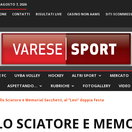
 AGOSTO 7, 2026
ONE
CONTATTI
RISULTATI LIVE
CASINO NON AAMS
SITI SCOMMES
VareseSport
 FC
UYBA VOLLEY
HOCKEY
ALTRI SPORT
MERCATO
ASPETTANDO…
RUBRICHE
FOTOGALLERY
VIDEO
llo Sciatore e Memorial Sacchetti, al “Levi” doppia festa
LO SCIATORE E MEM