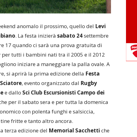
ekend anomalo il prossimo, quello del
Levi
ubiano
. La festa inizierà
sabato 24
settembre
ore 17 quando ci sarà una prova gratuita di
per tutti i bambini nati tra il 2005 e il 2012
ogliono iniziare a maneggiare la palla ovale. A
e, si aprirà la prima edizione della
Festa
 Sciatore
, evento organizzato dal
Rugby
se
e dallo
Sci Club Escursionisti Campo dei
che per il sabato sera e per tutta la domenica
onomico con polenta funghi e salsiccia,
ine fritte e tanto altro ancora.
a terza edizione del
Memorial Sacchetti
che