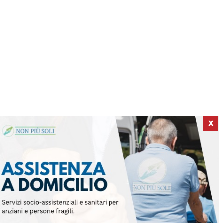
X
ICI