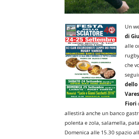
Un we
di Gi
alle 
rugby 
che v
seguir
dello
Vare
Fiori
allestirà anche un banco gastr
polenta e zola, salamella, patat
Domenica alle 15.30 spazio all