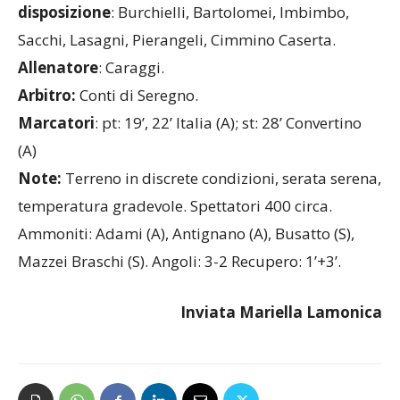
7, Convertino 7.5, Italia 7.5 (36’ st Pierangeli 6.5).
A
disposizione
: Burchielli, Bartolomei, Imbimbo,
Sacchi, Lasagni, Pierangeli, Cimmino Caserta.
Allenatore
: Caraggi.
Arbitro:
Conti di Seregno.
Marcatori
: pt: 19’, 22’ Italia (A); st: 28’ Convertino
(A)
Note:
Terreno in discrete condizioni, serata serena,
temperatura gradevole. Spettatori 400 circa.
Ammoniti: Adami (A), Antignano (A), Busatto (S),
Mazzei Braschi (S). Angoli: 3-2 Recupero: 1’+3’.
Inviata
Mariella
Lamonica