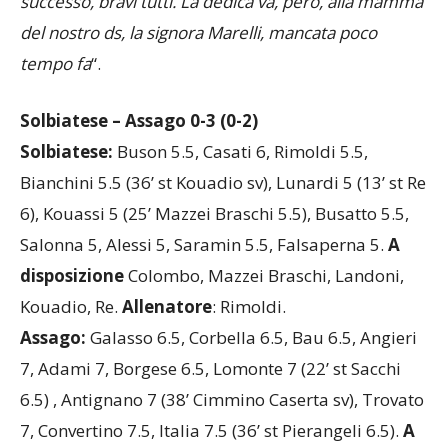
e noi abbiamo lavorato tanto per ottenere questo
successo, bravi tutti. La dedica va, però, alla mamma
del nostro ds, la signora Marelli, mancata poco
tempo fa
“.
Solbiatese – Assago 0-3 (0-2)
Solbiatese:
Buson 5.5, Casati 6, Rimoldi 5.5,
Bianchini 5.5 (36’ st Kouadio sv), Lunardi 5 (13’ st Re
6), Kouassi 5 (25’ Mazzei Braschi 5.5), Busatto 5.5,
Salonna 5, Alessi 5, Saramin 5.5, Falsaperna 5.
A
disposizione
Colombo, Mazzei Braschi, Landoni,
Kouadio, Re.
Allenatore
: Rimoldi.
Assago:
Galasso 6.5, Corbella 6.5, Bau 6.5, Angieri
7, Adami 7, Borgese 6.5, Lomonte 7 (22’ st Sacchi
6.5) , Antignano 7 (38’ Cimmino Caserta sv), Trovato