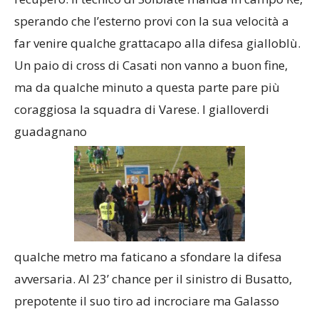
un pallonetto, ma è provvidenziale Rimoldi in
recupero. Il tecnico di Solbiate manda in campo Re,
sperando che l’esterno provi con la sua velocità a
far venire qualche grattacapo alla difesa gialloblù.
Un paio di cross di Casati non vanno a buon fine,
ma da qualche minuto a questa parte pare più
coraggiosa la squadra di Varese. I gialloverdi
guadagnano
qualche metro ma faticano a sfondare la difesa
avversaria. Al 23’ chance per il sinistro di Busatto,