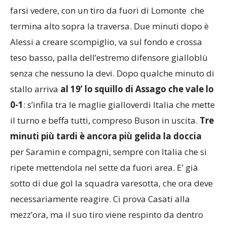
mascherano bene, perché ci mettono sei minuti per
farsi vedere, con un tiro da fuori di Lomonte che
termina alto sopra la traversa. Due minuti dopo è
Alessi a creare scompiglio, va sul fondo e crossa
teso basso, palla dell’estremo difensore gialloblù
senza che nessuno la devi. Dopo qualche minuto di
stallo arriva
al 19’ lo squillo di Assago che vale lo
0-1
: s’infila tra le maglie gialloverdi Italia che mette
il turno e beffa tutti, compreso Buson in uscita.
Tre
minuti più tardi è ancora più gelida la doccia
per Saramin e compagni, sempre con Italia che si
ripete mettendola nel sette da fuori area. E’ già
sotto di due gol la squadra varesotta, che ora deve
necessariamente reagire. Ci prova Casati alla
mezz’ora, ma il suo tiro viene respinto da dentro