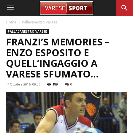
Home
Pallacanestro Varese
PALLACANESTRO VARESE
FRANZI’S MEMORIES –
ENZO ESPOSITO E
QUELL’INGAGGIO A
VARESE SFUMATO…
7 Ottobre 2016, 09:30
189
0