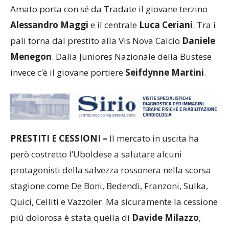
Per quanto riguarda il pacchetto difensivo, il ds
Amato porta con sé da Tradate il giovane terzino
Alessandro Maggi
e il centrale
Luca Ceriani
. Tra i
pali torna dal prestito alla Vis Nova Calcio
Daniele
Menegon
. Dalla Juniores Nazionale della Bustese
invece c’è il giovane portiere
Seifdynne Martini
.
PRESTITI E CESSIONI –
Il mercato in uscita ha
però costretto l’Uboldese a salutare alcuni
protagonisti della salvezza rossonera nella scorsa
stagione come De Boni, Bedendi, Franzoni, Sulka,
Quici, Celliti e Vazzoler. Ma sicuramente la cessione