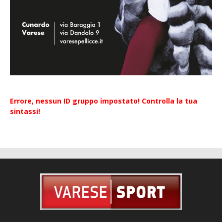
Errore, nessun ID gruppo impostato! Controlla la tua
sintassi!