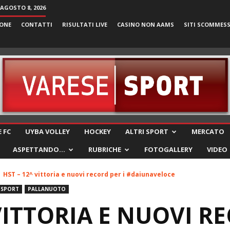
AGOSTO 8, 2026
ONE
CONTATTI
RISULTATI LIVE
CASINO NON AAMS
SITI SCOMMES
VareseSport
 FC
UYBA VOLLEY
HOCKEY
ALTRI SPORT
MERCATO
ASPETTANDO…
RUBRICHE
FOTOGALLERY
VIDEO
HST – 12^ vittoria e nuovi record per i #daiunaveloce
 SPORT
PALLANUOTO
VITTORIA E NUOVI RE