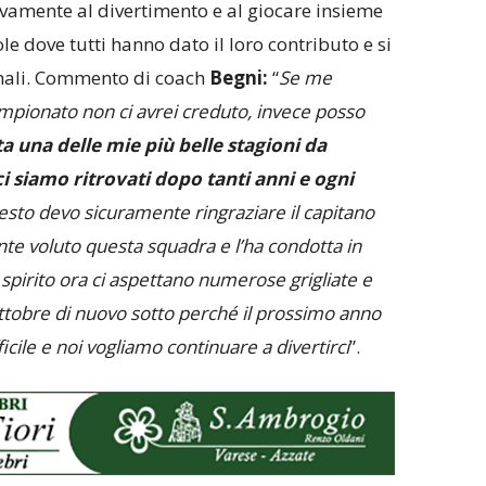
ivamente al divertimento e al giocare insieme
le dove tutti hanno dato il loro contributo e si
onali. Commento di coach
Begni:
“
Se me
campionato non ci avrei creduto, invece posso
ta una delle mie più belle stagioni da
i siamo ritrovati dopo tanti
anni e ogni
esto devo sicuramente ringraziare il capitano
te voluto questa squadra e l’ha condotta in
pirito ora ci aspettano numerose grigliate e
ottobre di nuovo sotto perché il prossimo anno
icile e noi vogliamo continuare a
divertirci
”.