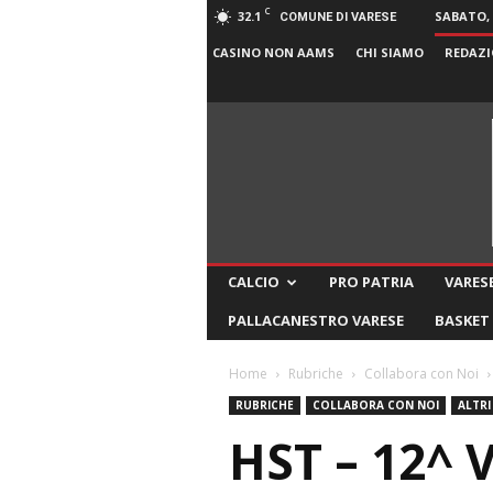
C
32.1
SABATO, 
COMUNE DI VARESE
CASINO NON AAMS
CHI SIAMO
REDAZI
CALCIO
PRO PATRIA
VARESE
PALLACANESTRO VARESE
BASKET
Home
Rubriche
Collabora con Noi
RUBRICHE
COLLABORA CON NOI
ALTRI
HST – 12^ 