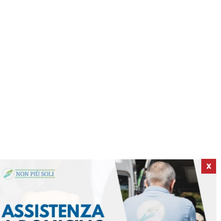
X
ICI