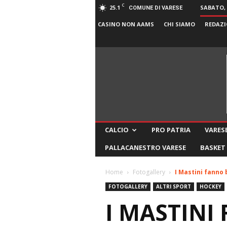
C
25.1
SABATO, 
COMUNE DI VARESE
CASINO NON AAMS
CHI SIAMO
REDAZI
CALCIO
PRO PATRIA
VARESE
PALLACANESTRO VARESE
BASKET
Home
Fotogallery
I Mastini fanno 
FOTOGALLERY
ALTRI SPORT
HOCKEY
I MASTINI