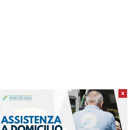
X
ICI