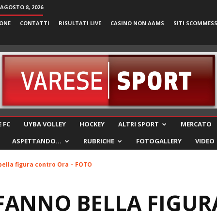
AGOSTO 8, 2026
ONE
CONTATTI
RISULTATI LIVE
CASINO NON AAMS
SITI SCOMMES
VareseSport
 FC
UYBA VOLLEY
HOCKEY
ALTRI SPORT
MERCATO
ASPETTANDO…
RUBRICHE
FOTOGALLERY
VIDEO
bella figura contro Ora – FOTO
 FANNO BELLA FIGU