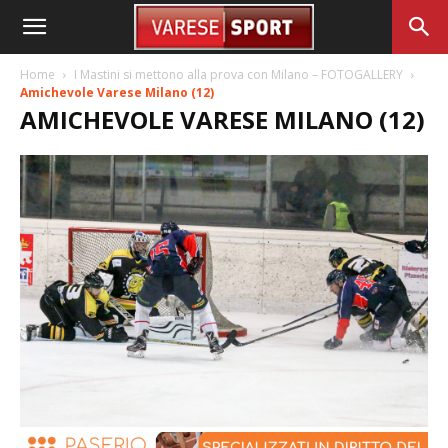
Home
I Mastini si mettono alla prova con Milano – FOTOGALLERY
Amichevole Varese Milano (12)
AMICHEVOLE VARESE MILANO (12)