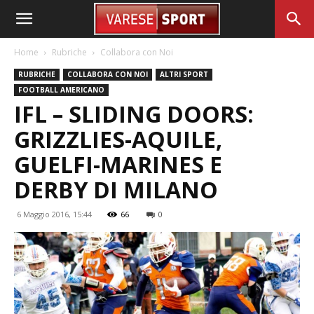
Home
Rubriche
Collabora con Noi
RUBRICHE
COLLABORA CON NOI
ALTRI SPORT
FOOTBALL AMERICANO
IFL – SLIDING DOORS:
GRIZZLIES-AQUILE,
GUELFI-MARINES E
DERBY DI MILANO
6 Maggio 2016, 15:44
66
0