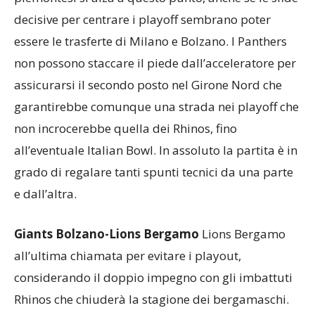
pressioni dopo aver di fatto già messo al sicuro
quanto meno la salvezza. L’obiettivo per i
piemontesi si alza a questo punto, anche se le sfide
decisive per centrare i playoff sembrano poter
essere le trasferte di Milano e Bolzano. I Panthers
non possono staccare il piede dall’acceleratore per
assicurarsi il secondo posto nel Girone Nord che
garantirebbe comunque una strada nei playoff che
non incrocerebbe quella dei Rhinos, fino
all’eventuale Italian Bowl. In assoluto la partita è in
grado di regalare tanti spunti tecnici da una parte
e dall’altra.
Giants Bolzano-Lions Bergamo
Lions Bergamo
all’ultima chiamata per evitare i playout,