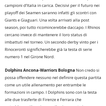
qualche calcolo. Non ci sono dubbi sulla voglia di
rivincita sui Rhinos ma, dovendo scegliere, questa
non è la vittoria che potrebbe interessare di più ai
campioni d’Italia in carica. Decisivi per il futuro nei
playoff dei Seamen saranno infatti gli scontri con
Giants e Giaguari. Una volta arrivati alla post
season, poi tutto ricomincerebbe daccapo. I Rhinos
cercano invece di mantenere il loro status di
imbattuti nel torneo. Un secondo derby vinto per i
Rinoceronti significherebbe già la testa di serie
numero 1 nel Girone Nord.
Dolphins Ancona-Warriors Bologna
Non credo si
possa offendere nessuno nel definire questa partita
come un utile allenamento per entrambe le