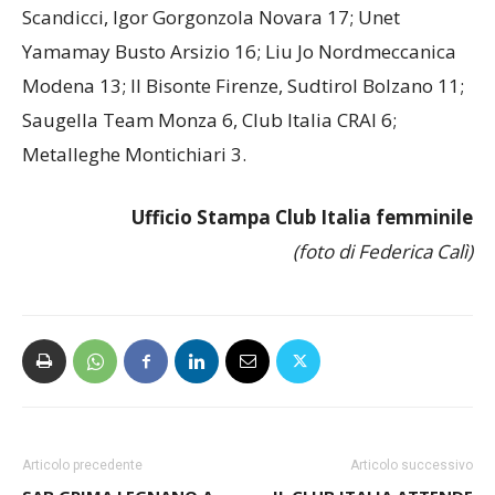
Pomì Casalmaggiore 22; Foppapedretti Bergamo,
Imoco Volley Conegliano 20; Savino Del Bene
Scandicci, Igor Gorgonzola Novara 17; Unet
Yamamay Busto Arsizio 16; Liu Jo Nordmeccanica
Modena 13; Il Bisonte Firenze, Sudtirol Bolzano 11;
Saugella Team Monza 6, Club Italia CRAI 6;
Metalleghe Montichiari 3.
Ufficio Stampa Club Italia femminile
(foto di Federica Calì)