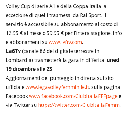
Serie A Femminile. LVF TV trasmette in diretta
streaming tutti gli incontri della Samsung Gear
Volley Cup di serie A1 e della Coppa Italia, a
eccezione di quelli trasmessi da Rai Sport. Il
servizio è accessibile su abbonamento al costo di
12,95 € al mese o 59,95 € per l’intera stagione. Info
e abbonamenti su
www.lvftv.com
.
La6Tv
(canale 86 del digitale terrestre in
Lombardia) trasmetterà la gara in differita
lunedì
19 dicembre
alle
23
.
Aggiornamenti del punteggio in diretta sul sito
ufficiale
www.legavolleyfemminile.it
, sulla pagina
Facebook
www.facebook.com/ClubItaliaFFF
page
e
via Twitter su
https://twitter.com/ClubItalia
Femm
.