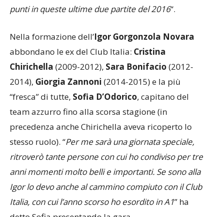
aspetto un po’ di più da me stessa, specialmente in
ricezione. Ci auguriamo di conquistare almeno 3
punti in queste ultime due partite del 2016
“.
Nella formazione dell’
Igor Gorgonzola Novara
abbondano le ex del Club Italia:
Cristina
Chirichella
(2009-2012),
Sara Bonifacio
(2012-
2014),
Giorgia Zannoni
(2014-2015) e la più
“fresca” di tutte,
Sofia D’Odorico
, capitano del
team azzurro fino alla scorsa stagione (in
precedenza anche Chirichella aveva ricoperto lo
stesso ruolo). “
Per me sarà una giornata speciale,
ritroverò tante persone con cui ho condiviso per tre
anni momenti molto belli e importanti. Se sono alla
Igor lo devo anche al cammino compiuto con il Club