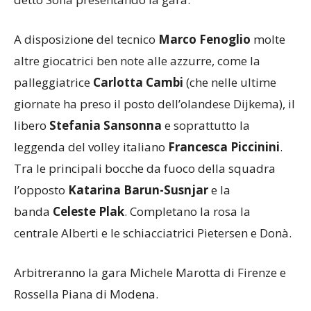
Italia, con cui l’anno scorso ho esordito in A1
” ha
detto Sofia presentando la gara.
A disposizione del tecnico
Marco Fenoglio
molte
altre giocatrici ben note alle azzurre, come la
palleggiatrice
Carlotta Cambi
(che nelle ultime
giornate ha preso il posto dell’olandese Dijkema), il
libero
Stefania Sansonna
e soprattutto la
leggenda del volley italiano
Francesca Piccinini
.
Tra le principali bocche da fuoco della squadra
l’opposto
Katarina Barun-Susnjar
e la
banda
Celeste Plak
. Completano la rosa la
centrale Alberti e le schiacciatrici Pietersen e Donà.
Arbitreranno la gara Michele Marotta di Firenze e