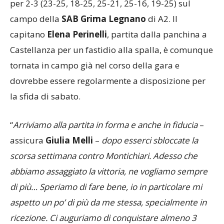
mentre le titolari hanno trovato spazio nel successo
per 2-3 (23-25, 18-25, 25-21, 25-16, 19-25) sul
campo della
SAB Grima Legnano
di A2. Il
capitano
Elena Perinelli
, partita dalla panchina a
Castellanza per un fastidio alla spalla, è comunque
tornata in campo già nel corso della gara e
dovrebbe essere regolarmente a disposizione per
la sfida di sabato.
“
Arriviamo alla partita in forma e anche in fiducia
–
assicura
Giulia Melli
–
dopo esserci sbloccate la
scorsa settimana contro Montichiari. Adesso che
abbiamo assaggiato la vittoria, ne vogliamo sempre
di più… Speriamo di fare bene, io in particolare mi