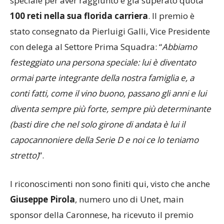
L’attaccante
Denis Mair
ha ricevuto un premio
speciale per aver raggiunto e già superato quota
100 reti nella sua florida carriera
. Il premio è
stato consegnato da Pierluigi Galli, Vice Presidente
con delega al Settore Prima Squadra: “
Abbiamo
festeggiato una persona speciale: lui è diventato
ormai parte integrante della nostra famiglia e, a
conti fatti, come il vino buono, passano gli anni e lui
diventa sempre più forte, sempre più determinante
(basti dire che nel solo girone di andata è lui il
capocannoniere della Serie D e noi ce lo teniamo
stretto)
”.
I riconoscimenti non sono finiti qui, visto che anche
Giuseppe Pirola
, numero uno di Unet, main