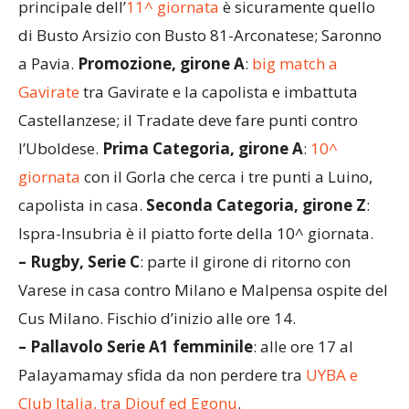
principale dell’
11^ giornata
è sicuramente quello
di Busto Arsizio con Busto 81-Arconatese; Saronno
a Pavia.
Promozione, girone A
:
big match a
Gavirate
tra Gavirate e la capolista e imbattuta
Castellanzese; il Tradate deve fare punti contro
l’Uboldese.
Prima Categoria, girone A
:
10^
giornata
con il Gorla che cerca i tre punti a Luino,
capolista in casa.
Seconda Categoria, girone Z
:
Ispra-Insubria è il piatto forte della 10^ giornata.
– Rugby, Serie C
: parte il girone di ritorno con
Varese in casa contro Milano e Malpensa ospite del
Cus Milano. Fischio d’inizio alle ore 14.
– Pallavolo Serie A1 femminile
: alle ore 17 al
Palayamamay sfida da non perdere tra
UYBA e
Club Italia, tra Diouf ed Egonu
.