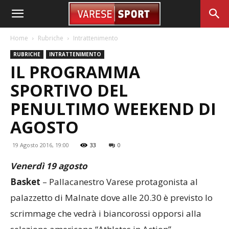
Home
Rubriche
Intrattenimento
RUBRICHE
INTRATTENIMENTO
IL PROGRAMMA
SPORTIVO DEL
PENULTIMO WEEKEND DI
AGOSTO
19 Agosto 2016, 19:00
33
0
Venerdì 19 agosto
Basket
– Pallacanestro Varese protagonista al
palazzetto di Malnate dove alle 20.30 è previsto lo
scrimmage che vedrà i biancorossi opporsi alla