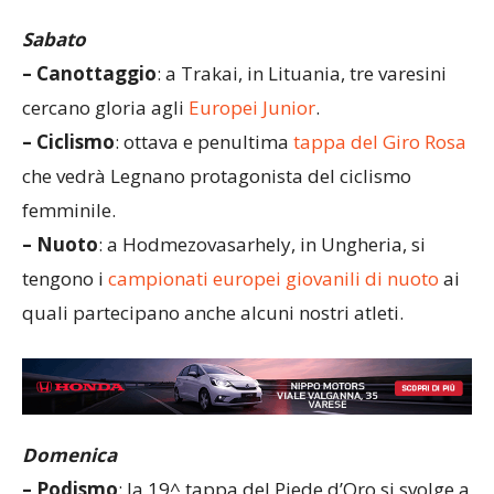
Sabato
– Canottaggio
: a Trakai, in Lituania, tre varesini
cercano gloria agli
Europei Junior
.
– Ciclismo
: ottava e penultima
tappa del Giro Rosa
che vedrà Legnano protagonista del ciclismo
femminile.
– Nuoto
: a Hodmezovasarhely, in Ungheria, si
tengono i
campionati europei giovanili di nuoto
ai
quali partecipano anche alcuni nostri atleti.
Domenica
– Podismo
: la 19^ tappa del Piede d’Oro si svolge a