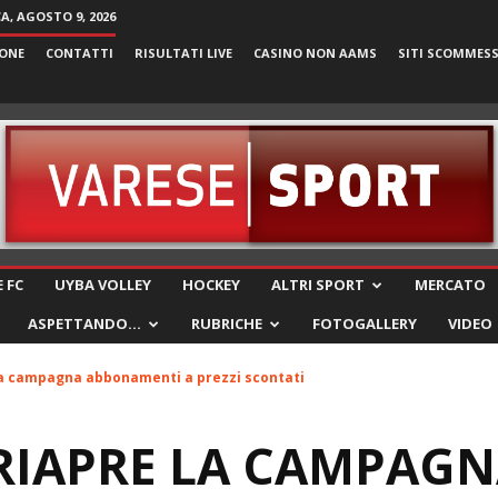
, AGOSTO 9, 2026
ONE
CONTATTI
RISULTATI LIVE
CASINO NON AAMS
SITI SCOMMES
VareseSport
 FC
UYBA VOLLEY
HOCKEY
ALTRI SPORT
MERCATO
ASPETTANDO…
RUBRICHE
FOTOGALLERY
VIDEO
 la campagna abbonamenti a prezzi scontati
 RIAPRE LA CAMPAG