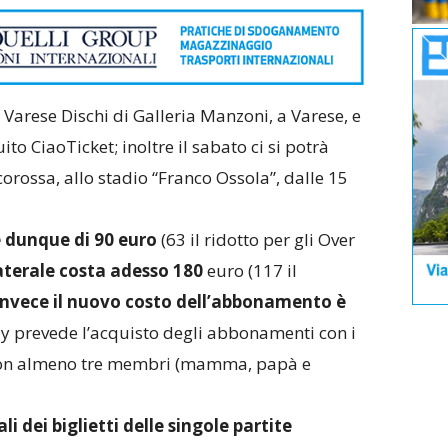
: Varese Dischi di Galleria Manzoni, a Varese, e
uito CiaoTicket; inoltre il sabato ci si potrà
rossa, allo stadio “Franco Ossola”, dalle 15
è dunque di 90 euro
(63 il ridotto per gli Over
terale costa adesso 180
euro (117 il
invece il nuovo costo dell’abbonamento è
ily prevede l’acquisto degli abbonamenti con i
e con almeno tre membri (mamma, papà e
li dei biglietti delle singole partite