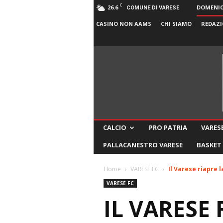
C
26.6
DOMENICA
COMUNE DI VARESE
CASINO NON AAMS
CHI SIAMO
REDAZI
CALCIO
PRO PATRIA
VARESE
PALLACANESTRO VARESE
BASKET
Home
VARESE FC
Il Varese riapre
VARESE FC
IL VARESE