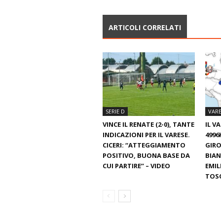
ARTICOLI CORRELATI
SERIE D
VARE
VINCE IL RENATE (2-0), TANTE
IL V
INDICAZIONI PER IL VARESE.
4996
CICERI: “ATTEGGIAMENTO
GIRO
POSITIVO, BUONA BASE DA
BIAN
CUI PARTIRE” – VIDEO
EMIL
TOS