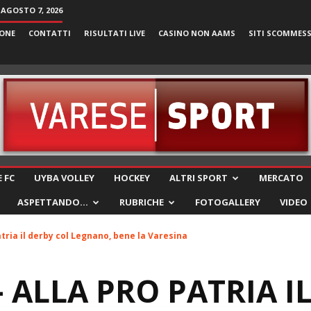
 AGOSTO 7, 2026
ONE
CONTATTI
RISULTATI LIVE
CASINO NON AAMS
SITI SCOMMES
VareseSport
 FC
UYBA VOLLEY
HOCKEY
ALTRI SPORT
MERCATO
ASPETTANDO…
RUBRICHE
FOTOGALLERY
VIDEO
atria il derby col Legnano, bene la Varesina
– ALLA PRO PATRIA I