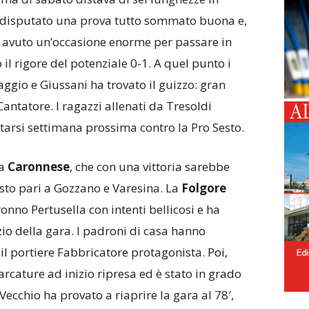
no disputato una prova tutto sommato buona e,
avuto un’occasione enorme per passare in
 il rigore del potenziale 0-1. A quel punto i
ggio e Giussani ha trovato il guizzo: gran
 Cantatore. I ragazzi allenati da Tresoldi
ttarsi settimana prossima contro la Pro Sesto.
la
Caronnese
, che con una vittoria sarebbe
osto pari a Gozzano e Varesina. La
Folgore
onno Pertusella con intenti bellicosi e ha
zio della gara. I padroni di casa hanno
il portiere Fabbricatore protagonista. Poi,
arcature ad inizio ripresa ed è stato in grado
 Vecchio ha provato a riaprire la gara al 78′,