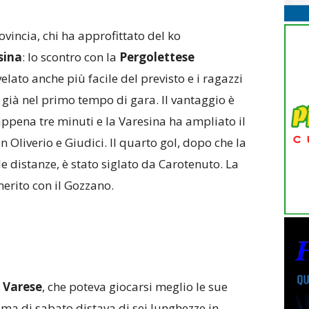
vincia, chi ha approfittato del ko
sina
: lo scontro con la
Pergolettese
ivelato anche più facile del previsto e i ragazzi
 già nel primo tempo di gara. Il vantaggio è
ppena tre minuti e la Varesina ha ampliato il
n Oliverio e Giudici. Il quarto gol, dopo che la
e distanze, è stato siglato da Carotenuto. La
merito con il Gozzano.
l
Varese
, che poteva giocarsi meglio le sue
ma di sabato distava di sei lunghezze in