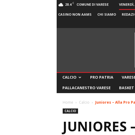
C
28.4
VENERDÌ,
COMUNE DI VARESE
CASINO NON AAMS
CHI SIAMO
REDAZI
CALCIO
PRO PATRIA
VARESE
PALLACANESTRO VARESE
BASKET
Home
Calcio
Juniores – Alla Pro P
CALCIO
JUNIORES 