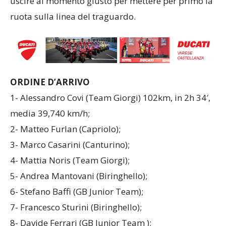
uscire al momento giusto per mettere per primo la
ruota sulla linea del traguardo.
ORDINE D’ARRIVO
1- Alessandro Covi (Team Giorgi) 102km, in 2h 34′,
media 39,740 km/h;
2- Matteo Furlan (Capriolo);
3- Marco Casarini (Canturino);
4- Mattia Noris (Team Giorgi);
5- Andrea Mantovani (Biringhello);
6- Stefano Baffi (GB Junior Team);
7- Francesco Sturini (Biringhello);
8- Davide Ferrari (GB Junior Team );