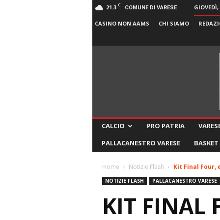
C
21.3
GIOVEDÌ,
COMUNE DI VARESE
CASINO NON AAMS
CHI SIAMO
REDAZI
CALCIO
PRO PATRIA
VARESE
PALLACANESTRO VARESE
BASKET
Home
Notizie Flash
Kit Final Four,
NOTIZIE FLASH
PALLACANESTRO VARESE
KIT FINAL