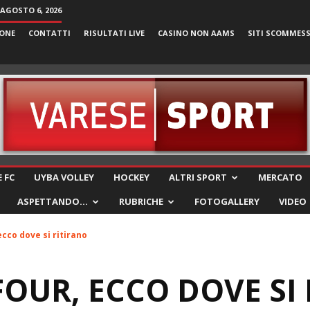
 AGOSTO 6, 2026
ONE
CONTATTI
RISULTATI LIVE
CASINO NON AAMS
SITI SCOMMES
VareseSport
 FC
UYBA VOLLEY
HOCKEY
ALTRI SPORT
MERCATO
ASPETTANDO…
RUBRICHE
FOTOGALLERY
VIDEO
 ecco dove si ritirano
 FOUR, ECCO DOVE SI