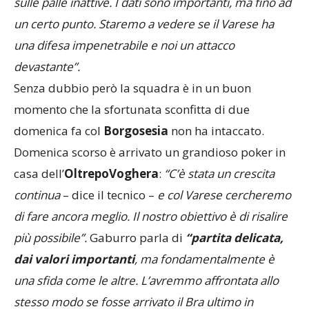
sulle palle inattive. I dati sono importanti, ma fino ad
un certo punto. Staremo a vedere se il Varese ha
una difesa impenetrabile e noi un attacco
devastante”.
Senza dubbio però la squadra è in un buon
momento che la sfortunata sconfitta di due
domenica fa col
Borgosesia
non ha intaccato.
Domenica scorso è arrivato un grandioso poker in
casa dell’
OltrepoVoghera
:
“C’è stata un crescita
continua
– dice il tecnico –
e col Varese cercheremo
di fare ancora meglio. Il nostro obiettivo è di risalire
più possibile”.
Gaburro parla di
“partita delicata,
dai valori importanti
, ma fondamentalmente è
una sfida come le altre. L’avremmo affrontata allo
stesso modo se fosse arrivato il Bra ultimo in