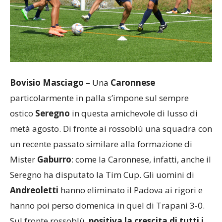
Bovisio Masciago
– Una
Caronnese
particolarmente in palla s’impone sul sempre
ostico
Seregno
in questa amichevole di lusso di
metà agosto. Di fronte ai rossoblù una squadra con
un recente passato similare alla formazione di
Mister
Gaburro
: come la Caronnese, infatti, anche il
Seregno ha disputato la Tim Cup. Gli uomini di
Andreoletti
hanno eliminato il Padova ai rigori e
hanno poi perso domenica in quel di Trapani 3-0.
Sul fronte rossoblù,
positiva la crescita di tutti i