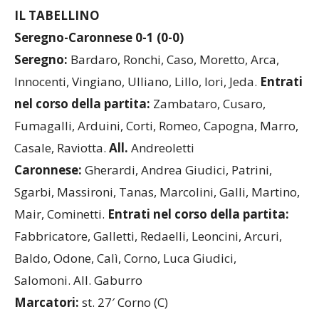
IL TABELLINO
Seregno-Caronnese 0-1 (0-0)
Seregno:
Bardaro, Ronchi, Caso, Moretto, Arca,
Innocenti, Vingiano, Ulliano, Lillo, Iori, Jeda.
Entrati
nel corso della partita:
Zambataro, Cusaro,
Fumagalli, Arduini, Corti, Romeo, Capogna, Marro,
Casale, Raviotta.
All.
Andreoletti
Caronnese
:
Gherardi, Andrea Giudici, Patrini,
Sgarbi, Massironi, Tanas, Marcolini, Galli, Martino,
Mair, Cominetti.
Entrati nel corso della partita:
Fabbricatore, Galletti, Redaelli, Leoncini, Arcuri,
Baldo, Odone, Calì, Corno, Luca Giudici,
Salomoni.
All. Gaburro
Marcatori:
st. 27′ Corno (C)