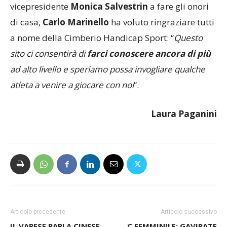
vicepresidente
Monica Salvestrin
a fare gli onori
di casa,
Carlo Marinello
ha voluto ringraziare tutti
a nome della Cimberio Handicap Sport: “
Questo
sito ci consentirà di
farci conoscere ancora di più
ad alto livello e speriamo possa invogliare qualche
atleta a venire a giocare con noi
“.
Laura Paganini
Articolo precedente
Articolo successivo
IL VARESE PARLA CINESE.
C FEMMINILE: GAVIRATE