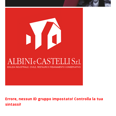
Errore, nessun ID gruppo impostato! Controlla la tua
sintassi!