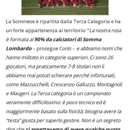
La Sommese è ripartita dalla Terza Categoria e ha
un forte appartenenza al territorio: “
La nostra rosa
è formata al
90% da calciatori di Somma
Lombardo
– prosegue Conti –
e abbiamo nomi che
hanno militato in categorie superiori. Ci sono 26
giocatori, ma praticamente 7-8 titolari non li
abbiamo mai potuti schierare perché infortunati,
come Mazzucchelli, Crescenzo Galluzzo, Montagnoli
e Maugeri. La Terza categoria è un campionato
veramente difficilissimo: è poco tecnico ed è
maggiormente basato sulla fisicità; bisogna avere la
“testa” giusta per saperlo gestire. Non è un segreto
dire che
ci aspettavamo di avere qualche punto