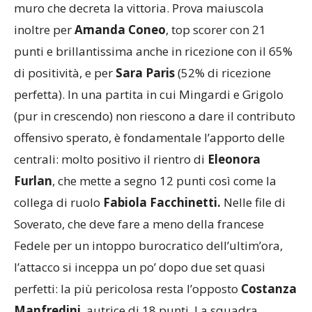
muro che decreta la vittoria. Prova maiuscola
inoltre per
Amanda Coneo
, top scorer con 21
punti e brillantissima anche in ricezione con il 65%
di positività, e per
Sara Paris
(52% di ricezione
perfetta). In una partita in cui Mingardi e Grigolo
(pur in crescendo) non riescono a dare il contributo
offensivo sperato, è fondamentale l’apporto delle
centrali: molto positivo il rientro di
Eleonora
Furlan
, che mette a segno 12 punti così come la
collega di ruolo
Fabiola Facchinetti.
Nelle file di
Soverato, che deve fare a meno della francese
Fedele per un intoppo burocratico dell’ultim’ora,
l’attacco si inceppa un po’ dopo due set quasi
perfetti: la più pericolosa resta l’opposto
Costanza
Manfredini
, autrice di 18 punti. La squadra