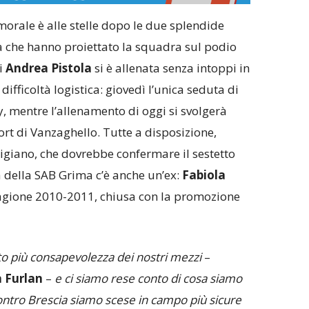
orale è alle stelle dopo le due splendide
ia che hanno proiettato la squadra sul podio
i
Andrea Pistola
si è allenata senza intoppi in
fficoltà logistica: giovedì l’unica seduta di
mentre l’allenamento di oggi si svolgerà
ort di Vanzaghello. Tutte a disposizione,
giano, che dovrebbe confermare il sestetto
a della SAB Grima c’è anche un’ex:
Fabiola
stagione 2010-2011, chiusa con la promozione
o più consapevolezza dei nostri mezzi
–
a Furlan
–
e ci siamo rese conto di cosa siamo
contro Brescia siamo scese in campo più sicure