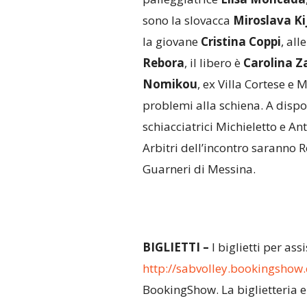
sono la slovacca
Miroslava K
la giovane
Cristina Coppi
, all
Rebora
, il libero è
Carolina Z
Nomikou
, ex Villa Cortese e
problemi alla schiena. A dispos
schiacciatrici Michieletto e An
Arbitri dell’incontro saranno 
Guarneri di Messina.
BIGLIETTI –
I biglietti per as
http://sabvolley.bookingshow
BookingShow. La biglietteria e