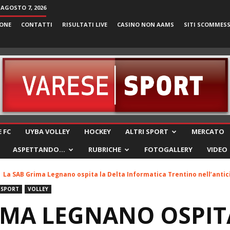
 AGOSTO 7, 2026
ONE
CONTATTI
RISULTATI LIVE
CASINO NON AAMS
SITI SCOMMES
VareseSport
 FC
UYBA VOLLEY
HOCKEY
ALTRI SPORT
MERCATO
ASPETTANDO…
RUBRICHE
FOTOGALLERY
VIDEO
La SAB Grima Legnano ospita la Delta Informatica Trentino nell’antic
 SPORT
VOLLEY
IMA LEGNANO OSPIT