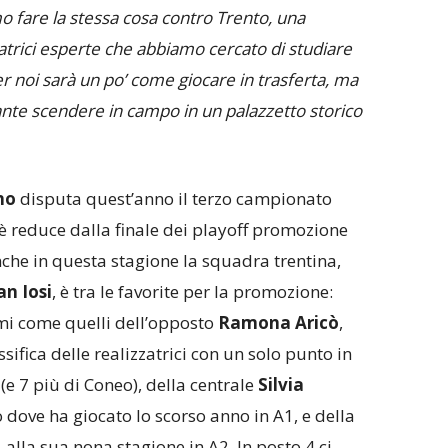
 fare la stessa cosa contro Trento, una
atrici esperte che abbiamo cercato di studiare
er noi sarà un po’ come giocare in trasferta, ma
nte scendere in campo in un palazzetto storico
no
disputa quest’anno il terzo campionato
 è reduce dalla finale dei playoff promozione
che in questa stagione la squadra trentina,
an Iosi
, è tra le favorite per la promozione:
mi come quelli dell’opposto
Ramona Aricò
,
ifica delle realizzatrici con un solo punto in
e 7 più di Coneo), della centrale
Silvia
o dove ha giocato lo scorso anno in A1, e della
, alla sua nona stagione in A2. In posto 4 ci