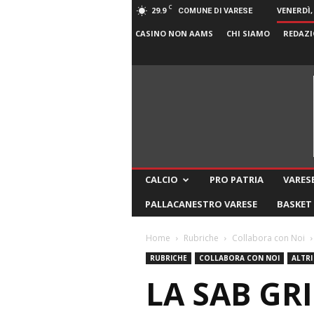
C
29.9
VENERDÌ,
COMUNE DI VARESE
CASINO NON AAMS
CHI SIAMO
REDAZI
CALCIO
PRO PATRIA
VARESE
PALLACANESTRO VARESE
BASKET
Home
Rubriche
Collabora con Noi
RUBRICHE
COLLABORA CON NOI
ALTRI
LA SAB GR