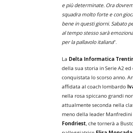
e più determinate. Ora dovremo
squadra molto forte e con gioc
bene in questi giorni. Sabato p
al tempo stesso sarà emoziona
per la pallavolo italiana
”.
La
Delta Informatica Trenti
della sua storia in Serie A2 ed
conquistata lo scorso anno. An
affidata al coach lombardo
Iv
nella rosa spiccano grandi no
attualmente seconda nella class
meno della leader Manfredini (
Fondriest
, che tornerà a Bust
palleggiatrice
Elisa Moncada