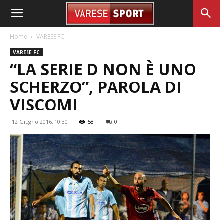
Home
VARESE FC
VARESE FC
“LA SERIE D NON È UNO
SCHERZO”, PAROLA DI
VISCOMI
12 Giugno 2016, 10:30
58
0