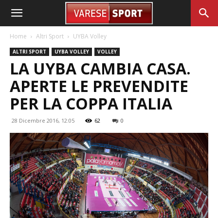
Home
Altri Sport
UYBA Volley
ALTRI SPORT
UYBA VOLLEY
VOLLEY
LA UYBA CAMBIA CASA.
APERTE LE PREVENDITE
PER LA COPPA ITALIA
28 Dicembre 2016, 12:05
62
0