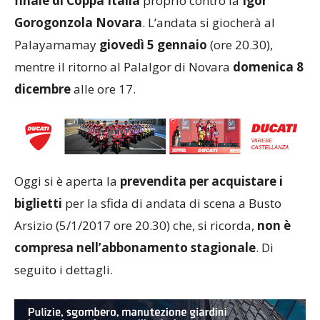
finale di Coppa Italia
proprio contro la
Igor
Gorogonzola Novara
. L’andata si giocherà al
Palayamamay
giovedì 5 gennaio
(ore 20.30),
mentre il ritorno al PalaIgor di Novara
domenica 8
dicembre
alle ore 17.
Oggi si è aperta la
prevendita per acquistare i
biglietti
per la sfida di andata di scena a Busto
Arsizio (5/1/2017 ore 20.30) che, si ricorda,
non è
compresa nell’abbonamento stagionale
. Di
seguito i dettagli.