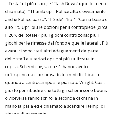
– Testa” (il più usato) e “Flash Down” (quello meno
chiamato) ; “Thumb up – Pollice alto e ovviamente
anche Pollice basso”; “1-Side”; “Ear”; “Corna basso e
alto”; “5 Up”; più le opzioni per il contropiede (circa
il 20% del totale); più i giochi contro zona; più i
giochi per le rimesse dal fondo e quelle laterali. Più
avanti ci sono stati altri adeguamenti da parte
dello staff e ulteriori opzioni più utilizzate in
coppa. Schemi che, va da sé, hanno avuto
un’impennata clamorosa in termini di efficacia
quando a centrocampo si è piazzato Wright. Così,
giusto per ribadire che tutti gli schemi sono buoni,
o viceversa fanno schifo, a seconda di chi ha in
mano la palla ed è chiamato a scandire i tempi di
gioco e di passaggio.