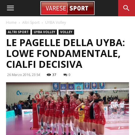
Home
Altri Sport
UYBA Volley
ALTRI SPORT
UYBA VOLLEY
VOLLEY
LE PAGELLE DELLA UYBA:
LOWE FONDAMENTALE,
CIALFI DECISIVA
26 Marzo 2016, 23:54
37
0