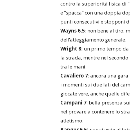
contro la superiorità fisica di 
e “spacca” con una doppia dopp
punti consecutivi e stopponi di
Wayns 6.5
: non bene al tiro, 
dell’atteggiamento generale.
Wright 8:
un primo tempo da ci
la strada, mentre nel secondo i
tra le mani.
Cavaliero 7
: ancora una gara 
i momenti sui due lati del ca
giocate vere, anche quelle dife
Campani 7
: bella presenza su
nel provare a contenere lo stra
atletismo.
Kangur 6.5:
non si vede
al tab