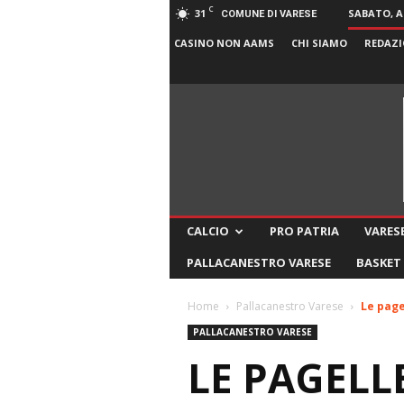
C
31
SABATO, A
COMUNE DI VARESE
CASINO NON AAMS
CHI SIAMO
REDAZI
CALCIO
PRO PATRIA
VARESE
PALLACANESTRO VARESE
BASKET
Home
Pallacanestro Varese
Le page
PALLACANESTRO VARESE
LE PAGELL