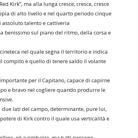
“Red Kirk”, ma alla lunga cresce, cresce, cresce
ia di alto livello e nel quarto periodo cinque
 assoluto talento e cattiveria
ma benissimo sul piano del ritmo, della corsa e
neteca nel quale segna il territorio e indica
l compito è quello di tenere saldo il volante
importante per il Capitano, capace di capirne
mpo e bravo nel cogliere quando produrre le
nsive.
i due lati del campo, determinante, pure lui,
potere di Kirk contro il quale usa verticalità e
ellino, né a rimbalzo, ma tutti possono