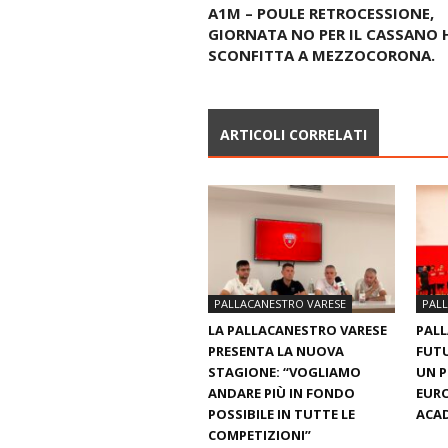
A1M – POULE RETROCESSIONE,
GIORNATA NO PER IL CASSANO 
SCONFITTA A MEZZOCORONA.
ARTICOLI CORRELATI
PALLACANESTRO VARESE
PAL
LA PALLACANESTRO VARESE
PALL
PRESENTA LA NUOVA
FUTU
STAGIONE: “VOGLIAMO
UN 
ANDARE PIÙ IN FONDO
EURO
POSSIBILE IN TUTTE LE
ACAD
COMPETIZIONI”