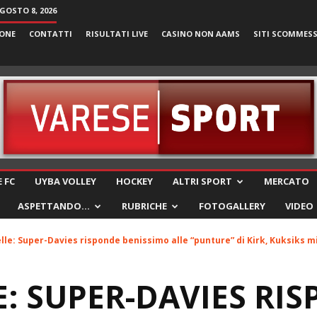
GOSTO 8, 2026
ONE
CONTATTI
RISULTATI LIVE
CASINO NON AAMS
SITI SCOMMES
VareseSport
 FC
UYBA VOLLEY
HOCKEY
ALTRI SPORT
MERCATO
ASPETTANDO…
RUBRICHE
FOTOGALLERY
VIDEO
lle: Super-Davies risponde benissimo alle “punture” di Kirk, Kuksiks mi
E: SUPER-DAVIES RI