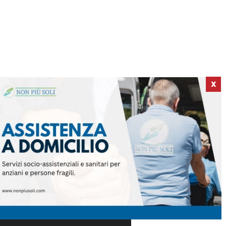
X
ICI