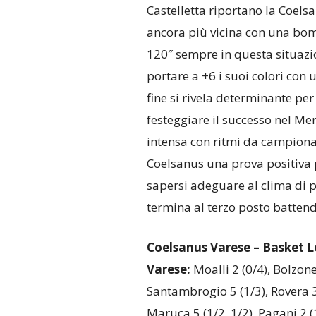
Castelletta riportano la Coelsa
ancora più vicina con una bomb
120″ sempre in questa situazi
portare a +6 i suoi colori con 
fine si rivela determinante per
festeggiare il successo nel Me
intensa con ritmi da campionat
Coelsanus una prova positiva pe
sapersi adeguare al clima di 
termina al terzo posto battendo
Coelsanus Varese – Basket L
Varese:
Moalli 2 (0/4), Bolzonel
Santambrogio 5 (1/3), Rovera 3 (
Maruca 5 (1/2, 1/2), Pagani 2 (1