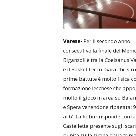
Varese-
Per il secondo anno
consecutivo la finale del Memo
Biganzoli è tra la Coelsanus V
e il Basket Lecco. Gara che sin 
prime battute è molto fisica co
formazione lecchese che appo
molto il gioco in area su Bala
e Spera venendone ripagata: 
al 6′. La Robur risponde con la
Castelletta presente sugli scar
punita sulla sirena dalla tripla