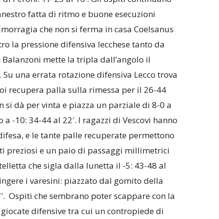
estro fatta di ritmo e buone esecuzioni
Emorragia che non si ferma in casa Coelsanus
tro la pressione difensiva lecchese tanto da
Balanzoni mette la tripla dall’angolo il
. Su una errata rotazione difensiva Lecco trova
oi recupera palla sulla rimessa per il 26-44
n si dà per vinta e piazza un parziale di 8-0 a
o a -10: 34-44 al 22′. I ragazzi di Vescovi hanno
 difesa, e le tante palle recuperate permettono
i preziosi e un paio di passaggi millimetrici
letta che sigla dalla lunetta il -5: 43-48 al
ingere i varesini: piazzato dal gomito della
7′. Ospiti che sembrano poter scappare con la
 giocate difensive tra cui un contropiede di