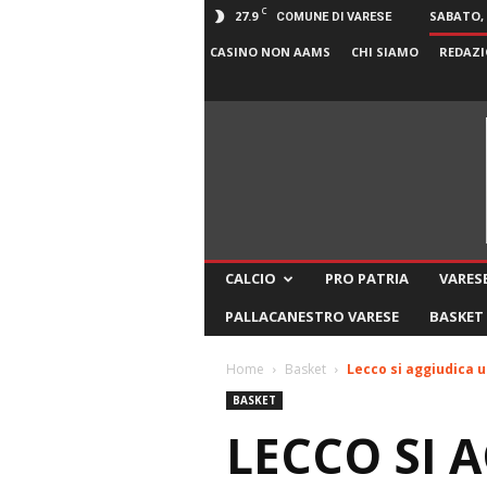
C
27.9
SABATO, 
COMUNE DI VARESE
CASINO NON AAMS
CHI SIAMO
REDAZI
CALCIO
PRO PATRIA
VARESE
PALLACANESTRO VARESE
BASKET
Home
Basket
Lecco si aggiudica 
BASKET
LECCO SI 