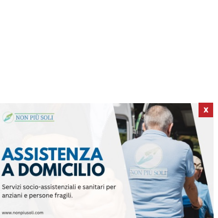
X
ICI