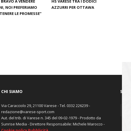
È BRAVO A VENDERE
HS VARESE TRA I DODICI
I, NOI PREFERIAMO
AZZURRI PER OTTAWA
ENERE LE PROMESSE”
CHI SIAMO
SEGU
Via Caracciolo 29, 21100 Varese - Tel. 0332 226239 -
redazione@varese-sport.com
Aut. del trib. di Varese n. 345 del 09-02-1979 - Prodotto da
Sunrise Media - Direttore Responsabile: Michele Marocco -
Cookie policy
Pubblicità