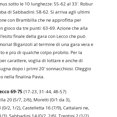
nus sotto le 10 lunghezze: 55-62 al 33′. Robur
a di Sabbadini: 58-62. Si arriva agli ultimi
one con Brambilla che ne approfitta per
un gioco da tre punti: 63-69. Azione che alla
 l’esito finale della gara con Lecco che può
morial Biganzoli al termine di una gara vera e
o e più di qualche colpo probito. Per la
r carattere, voglia di lottare e anche di
pugna dopo i primi 20′ sonnacchiosi. Oleggio
 nella finalina Pavia.
ecco 69-75
(17-23, 31-44, 48-57)
la 20 (5/7, 2/6), Moretti (0/1 da 3),
0/2, 1/2), Castelletta 16 (7/9), Cattalani ne,
/3), Sabbadini 14 (0/2, 2/6), Trentini 2 (1/2).