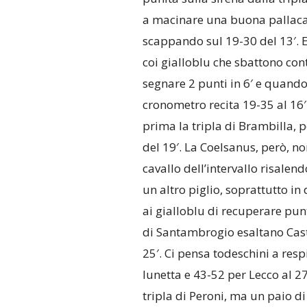
a macinare una buona pallacan
scappando sul 19-30 del 13′. 
coi gialloblu che sbattono con
segnare 2 punti in 6′ e quando 
cronometro recita 19-35 al 16′
prima la tripla di Brambilla, p
del 19′. La Coelsanus, però, no
cavallo dell’intervallo risalend
un altro piglio, soprattutto in
ai gialloblu di recuperare punt
di Santambrogio esaltano Castel
25′. Ci pensa todeschini a resp
lunetta e 43-52 per Lecco al 2
tripla di Peroni, ma un paio di