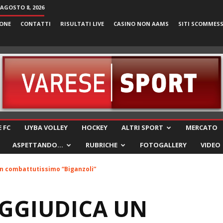
AGOSTO 8, 2026
ONE
CONTATTI
RISULTATI LIVE
CASINO NON AAMS
SITI SCOMMES
VareseSport
 FC
UYBA VOLLEY
HOCKEY
ALTRI SPORT
MERCATO
ASPETTANDO…
RUBRICHE
FOTOGALLERY
VIDEO
un combattutissimo “Biganzoli”
AGGIUDICA UN