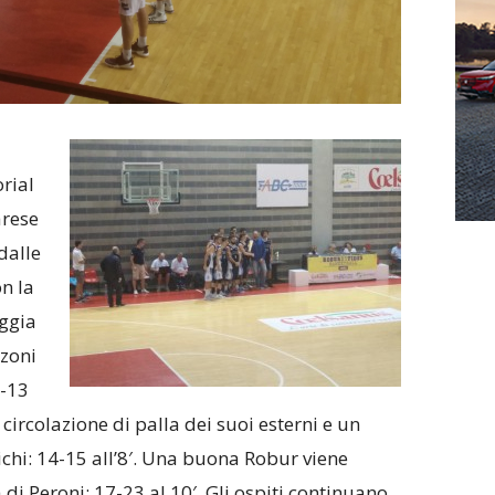
rial
arese
dalle
n la
ggia
nzoni
9-13
 circolazione di palla dei suoi esterni e un
ichi: 14-15 all’8′. Una buona Robur viene
 di Peroni: 17-23 al 10′. Gli ospiti continuano