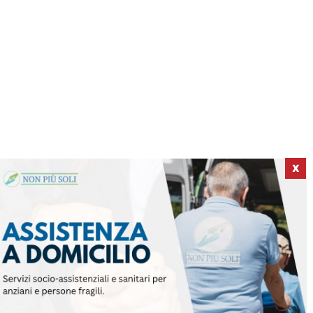
X
ICI