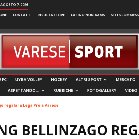
 AGOSTO 7, 2026
ONE
CONTATTI
RISULTATI LIVE
CASINO NON AAMS
SITI SCOMMES
VareseSport
 FC
UYBA VOLLEY
HOCKEY
ALTRI SPORT
MERCATO
ASPETTANDO…
RUBRICHE
FOTOGALLERY
VIDEO
go regala la Lega Pro a Varese
NG BELLINZAGO REG