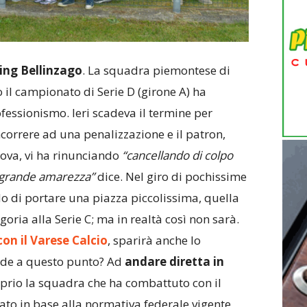
ing Bellinzago
. La squadra piemontese di
 il campionato di Serie D (girone A) ha
fessionismo. Ieri scadeva il termine per
ncorrere ad una penalizzazione e il patron,
ova, vi ha rinunciando
“cancellando di colpo
a grande amarezza”
dice. Nel giro di pochissime
rado di portare una piazza piccolissima, quella
goria alla Serie C; ma in realtà così non sarà.
on il Varese Calcio
, sparirà anche lo
ede a questo punto? Ad
andare diretta in
prio la squadra che ha combattuto con il
to in base alla normativa federale vigente