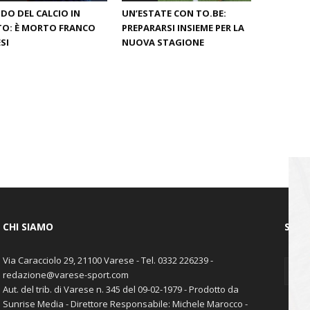
O DEL CALCIO IN
UN’ESTATE CON TO.BE:
O: È MORTO FRANCO
PREPARARSI INSIEME PER LA
SI
NUOVA STAGIONE
CHI SIAMO
SEGU
Via Caracciolo 29, 21100 Varese - Tel. 0332 226239 -
redazione@varese-sport.com
Aut. del trib. di Varese n. 345 del 09-02-1979 - Prodotto da
Sunrise Media - Direttore Responsabile: Michele Marocco -