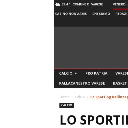
C
23.4
VENERDÌ,
COMUNE DI VARESE
CASINO NON AAMS
CHI SIAMO
REDAZI
CALCIO
PRO PATRIA
VARESE
PALLACANESTRO VARESE
BASKET
Home
Calcio
Lo Sporting Bellinza
CALCIO
LO SPORTI