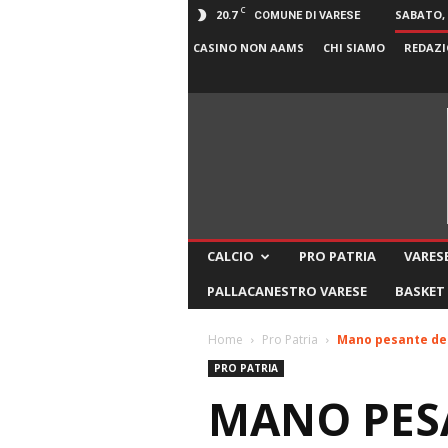
C
20.7
SABATO, 
COMUNE DI VARESE
CASINO NON AAMS
CHI SIAMO
REDAZI
CALCIO
PRO PATRIA
VARESE
PALLACANESTRO VARESE
BASKET
Home
Pro Patria
Mano pesante del 
PRO PATRIA
MANO PESA