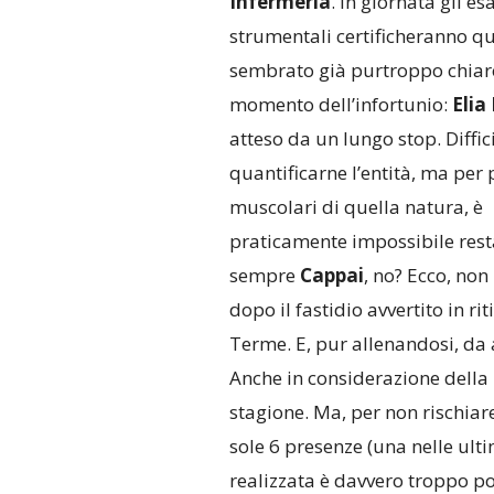
Infermeria
. In giornata gli e
strumentali certificheranno q
sembrato già purtroppo chiaro
momento dell’infortunio:
Elia
atteso da un lungo stop. Diffic
quantificarne l’entità, ma per
muscolari di quella natura, è
praticamente impossibile resta
sempre
Cappai
, no? Ecco, non
dopo il fastidio avvertito in r
Terme. E, pur allenandosi, da 
Anche in considerazione della 
stagione. Ma, per non rischiare
sole 6 presenze (una nelle ulti
realizzata è davvero troppo p