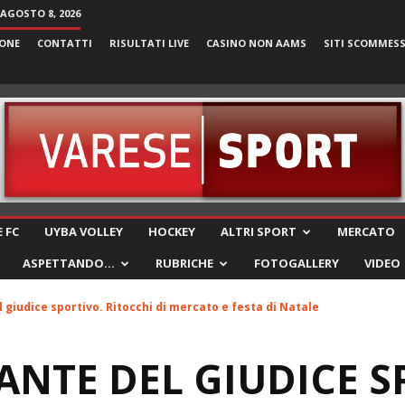
AGOSTO 8, 2026
ONE
CONTATTI
RISULTATI LIVE
CASINO NON AAMS
SITI SCOMMES
VareseSport
 FC
UYBA VOLLEY
HOCKEY
ALTRI SPORT
MERCATO
ASPETTANDO…
RUBRICHE
FOTOGALLERY
VIDEO
giudice sportivo. Ritocchi di mercato e festa di Natale
NTE DEL GIUDICE S