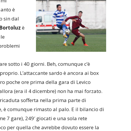
sami
uanto è
 sin dal
Bortoluz
è
ile
 problemi
re sotto i 40 giorni. Beh, comunque c’è
 proprio. L’attaccante sardo è ancora ai box
itiro poche ore prima della gara di Levico
allora (era il 4 dicembre) non ha mai forzato.
ricaduta sofferta nella prima parte di
, è comunque rimasto al palo. E il bilancio di
me 7 gare), 249′ giocati e una sola rete
oco per quella che avrebbe dovuto essere la