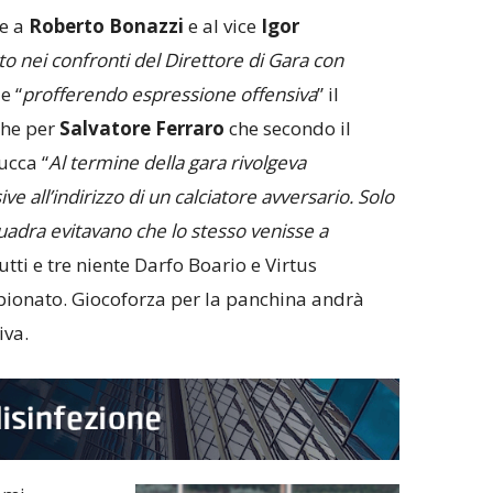
te a
Roberto
Bonazzi
e al vice
Igor
o nei confronti del Direttore di Gara con
e “
profferendo espressione offensiva
” il
che per
Salvatore
Ferraro
che secondo il
ucca “
Al termine della gara rivolgeva
 all’indirizzo di un calciatore avversario. Solo
uadra evitavano che lo stesso venisse a
tutti e tre niente Darfo Boario e Virtus
ionato. Giocoforza per la panchina andrà
iva.