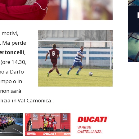
 motivi,
i. Ma perde
rtoncelli,
ore 14.30,
no a Darfo
ampo o in
 non sarà
lizia in Val Camonica..