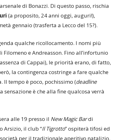
arsenale di Bonazzi. Di questo passo, rischia
uri
(a proposito, 24 anni oggi, auguri!),
età gennaio (trasferta a Lecco del 15?).
 agenda qualche ricollocamento. I nomi più
i Filomeno e Andreasson. Fino all’infortunio
assenza di Cappai), le priorità erano, di fatto,
però, la contingenza costringe a fare qualche
. Il tempo è poco, pochissimo (
deadline
 la sensazione è che alla fine qualcosa verrà
era alle 19 presso il
New
Magic
Bar
di
Arsizio, il club “
Il
Tigrotto
” ospiterà tifosi ed
cietà per il tradizionale aperitivo natalizio.