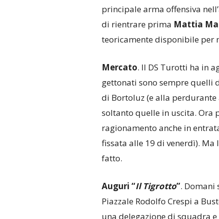
principale arma offensiva nell’
di rientrare prima
Mattia
Ma
teoricamente disponibile per m
Mercato
. Il DS Turotti ha in
gettonati sono sempre quelli d
di Bortoluz (e alla perdurante 
soltanto quelle in uscita. Ora 
ragionamento anche in entrata
fissata alle 19 di venerdì). Ma
fatto.
Auguri “
Il
Tigrotto
”
. Domani s
Piazzale Rodolfo Crespi a Busto 
una delegazione di squadra e so