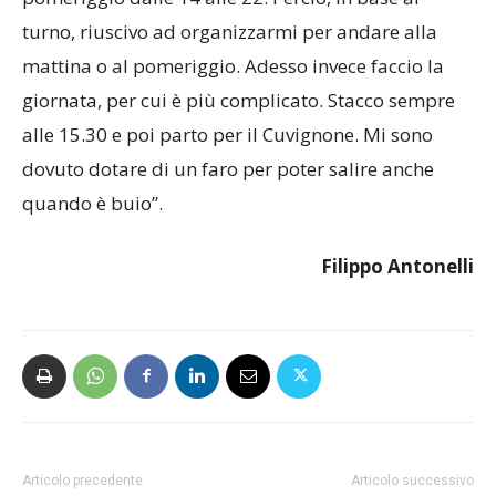
“Fino a due mesi fa a lavoro facevo i turni: se avevo
la mattina lavoravo dalle 6 alle 14, se avevo il
pomeriggio dalle 14 alle 22. Perciò, in base al
turno, riuscivo ad organizzarmi per andare alla
mattina o al pomeriggio. Adesso invece faccio la
giornata, per cui è più complicato. Stacco sempre
alle 15.30 e poi parto per il Cuvignone. Mi sono
dovuto dotare di un faro per poter salire anche
quando è buio”.
Filippo Antonelli