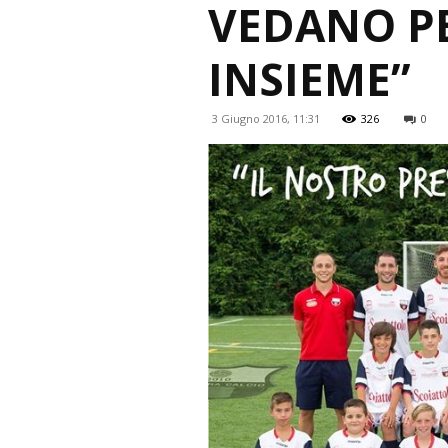
VEDANO PE
INSIEME”
3 Giugno 2016, 11:31
326
0