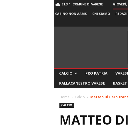
C
21.3
GIOVEDÌ,
COMUNE DI VARESE
CASINO NON AAMS
CHI SIAMO
REDAZI
CALCIO
PRO PATRIA
VARESE
PALLACANESTRO VARESE
BASKET
Home
Calcio
Matteo Di Caro tranq
CALCIO
MATTEO DI