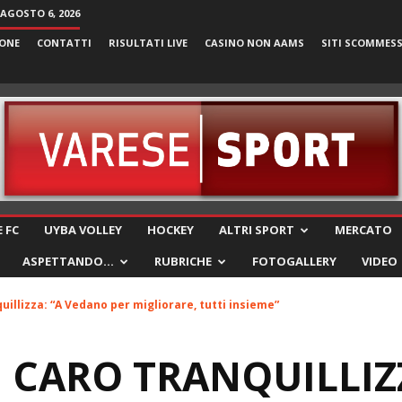
 AGOSTO 6, 2026
ONE
CONTATTI
RISULTATI LIVE
CASINO NON AAMS
SITI SCOMMES
VareseSport
 FC
UYBA VOLLEY
HOCKEY
ALTRI SPORT
MERCATO
ASPETTANDO…
RUBRICHE
FOTOGALLERY
VIDEO
uillizza: “A Vedano per migliorare, tutti insieme”
 CARO TRANQUILLIZZ