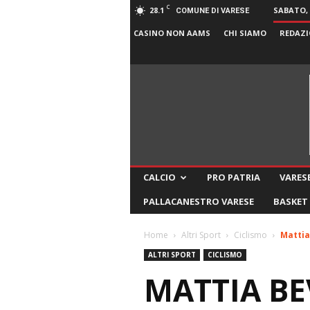
C
28.1
SABATO, 
COMUNE DI VARESE
CASINO NON AAMS
CHI SIAMO
REDAZI
CALCIO
PRO PATRIA
VARESE
PALLACANESTRO VARESE
BASKET
Home
Altri Sport
Ciclismo
Mattia
ALTRI SPORT
CICLISMO
MATTIA B