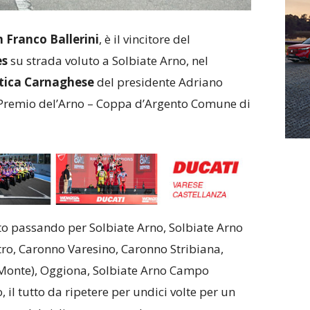
Franco Ballerini
, è il vincitore del
es
su strada voluto a Solbiate Arno, nel
stica Carnaghese
del presidente Adriano
n Premio del’Arno – Coppa d’Argento Comune di
ito passando per Solbiate Arno, Solbiate Arno
tro, Caronno Varesino, Caronno Stribiana,
 Monte), Oggiona, Solbiate Arno Campo
, il tutto da ripetere per undici volte per un