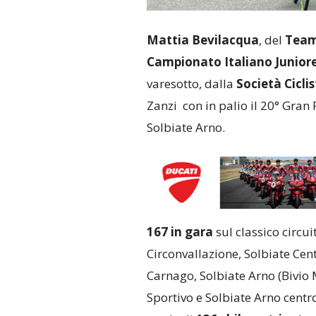
Mattia Bevilacqua
, del
Team 
Campionato Italiano Junior
varesotto, dalla
Società Cicli
Zanzi con in palio il 20° Gra
Solbiate Arno.
167 in gara
sul classico circu
Circonvallazione, Solbiate Cen
Carnago, Solbiate Arno (Bivio
Sportivo e Solbiate Arno centro