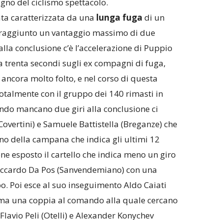
gno del ciclismo spettacolo.
ata caratterizzata da una
lunga fuga
di un
a raggiunto un vantaggio massimo di due
dalla conclusione c’è l’accelerazione di Puppio
 trenta secondi sugli ex compagni di fuga,
, ancora molto folto, e nel corso di questa
otalmente con il gruppo dei 140 rimasti in
do mancano due giri alla conclusione ci
vertini) e Samuele Battistella (Breganze) che
no della campana che indica gli ultimi 12
ne esposto il cartello che indica meno un giro
 Riccardo Da Pos (Sanvendemiano) con una
o. Poi esce al suo inseguimento Aldo Caiati
rma una coppia al comando alla quale cercano
Flavio Peli (Otelli) e Alexander Konychev