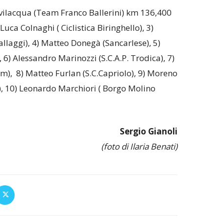
evilacqua (Team Franco Ballerini) km 136,400
uca Colnaghi ( Ciclistica Biringhello), 3)
aggi), 4) Matteo Donegà (Sancarlese), 5)
6) Alessandro Marinozzi (S.C.A.P. Trodica), 7)
m), 8) Matteo Furlan (S.C.Capriolo), 9) Moreno
), 10) Leonardo Marchiori ( Borgo Molino
Sergio Gianoli
(foto di Ilaria Benati)