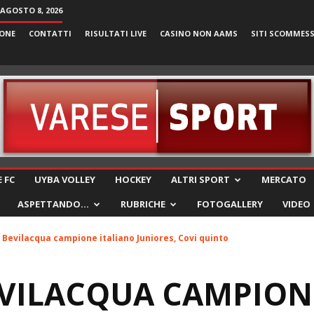
AGOSTO 8, 2026
ONE
CONTATTI
RISULTATI LIVE
CASINO NON AAMS
SITI SCOMMES
VareseSport
 FC
UYBA VOLLEY
HOCKEY
ALTRI SPORT
MERCATO
ASPETTANDO…
RUBRICHE
FOTOGALLERY
VIDEO
 Bevilacqua campione italiano Juniores, Covi quinto
EVILACQUA CAMPION