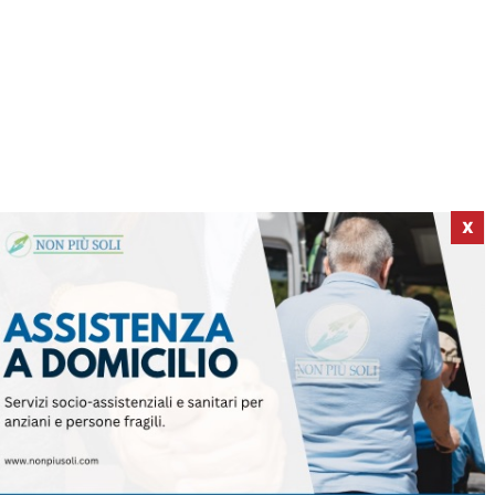
X
ICI