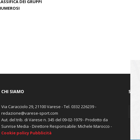
LASSIFICA DEI GRUPPI
NUMEROSI
CHI SIAMO
SEGU
Via Caracciolo 29, 21100 Varese - Tel. 0332 226239 -
redazione@varese-sport.com
Aut. del trib. di Varese n. 345 del 09-02-1979 - Prodotto da
Sunrise Media - Direttore Responsabile: Michele Marocco -
Cookie policy
Pubblicità