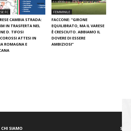
SE FC
FEMMINILE
ARESE CAMBIA STRADA:
FACCONE: “GIRONE
KM IN TRASFERTA NEL
EQUILIBRATO, MA IL VARESE
NE D. TIFOSI
È CRESCIUTO. ABBIAMO IL
COROSSI ATTESI IN
DOVERE DI ESSERE
IA ROMAGNA E
AMBIZIOSI”
CANA
CHI SIAMO
SEGU