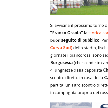
Si avvicina il prossimo turno 
“Franco Ossola”
la
storica c
buon
seguito di pubblico
. Pe
Curva Sud)
dello stadio, fisch
giornate i biancorossi sono sec
Borgosesia
(che scende in ca
4 lunghezze dalla capolista
Ch
scontro diretto in casa della
C
partita, un altro scontro diret
in compagnia proprio dei ross