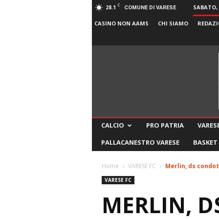
C
28.1
SABATO, 
COMUNE DI VARESE
CASINO NON AAMS
CHI SIAMO
REDAZI
CALCIO
PRO PATRIA
VARESE
PALLACANESTRO VARESE
BASKET
Home
VARESE FC
Merlin, ds condot
VARESE FC
MERLIN, D