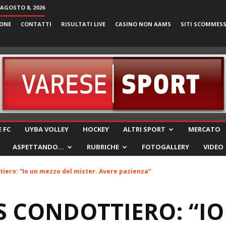
AGOSTO 8, 2026
ONE
CONTATTI
RISULTATI LIVE
CASINO NON AAMS
SITI SCOMMES
VareseSport
 FC
UYBA VOLLEY
HOCKEY
ALTRI SPORT
MERCATO
ASPETTANDO…
RUBRICHE
FOTOGALLERY
VIDEO
tiero: “Io un mezzo del mister. Avere pazienza”
S CONDOTTIERO: “I