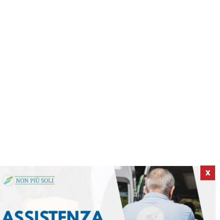
X
ICI