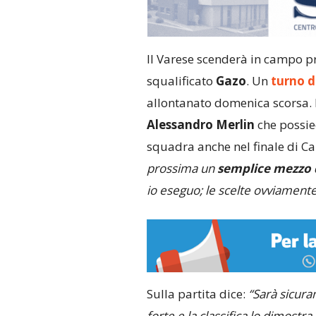
Il Varese scenderà in campo p
squalificato
Gazo
. Un
turno d
allontanato domenica scorsa. L
Alessandro Merlin
che possied
squadra anche nel finale di C
prossima un
semplice mezzo 
io eseguo; le scelte ovviament
Sulla partita dice:
“Sarà sicura
forte e la classifica lo dimostra