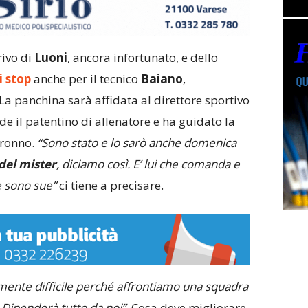
rivo di
Luoni
, ancora infortunato, e dello
i stop
anche per il tecnico
Baiano
,
a panchina sarà affidata al direttore sportivo
e il patentino di allenatore e ha guidato la
aronno.
“Sono stato e lo sarò anche domenica
del mister
, diciamo così. E’ lui che comanda e
e sono sue”
ci tiene a precisare.
mente difficile perché affrontiamo una squadra
. Dipenderà tutto da noi”.
Cosa deve migliorare