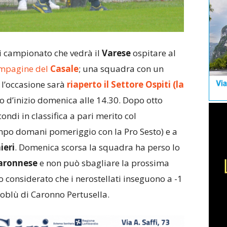
di campionato che vedrà il
Varese
ospitare al
ompagine del
Casale
; una squadra con un
r l’occasione sarà
riaperto il Settore Ospiti (la
io d’inizio domenica alle 14.30. Dopo otto
ondi in classifica a pari merito col
mpo domani pomeriggio con la Pro Sesto) e a
ieri
. Domenica scorsa la squadra ha perso lo
aronnese
e non può sbagliare la prossima
to considerato che i nerostellati inseguono a -1
oblù di Caronno Pertusella.