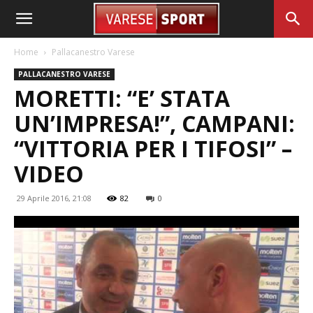
Home
Pallacanestro Varese
PALLACANESTRO VARESE
MORETTI: “E’ STATA
UN’IMPRESA!”, CAMPANI:
“VITTORIA PER I TIFOSI” –
VIDEO
29 Aprile 2016, 21:08
82
0