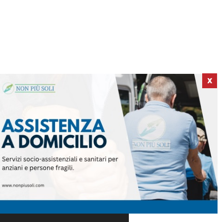
X
ICI