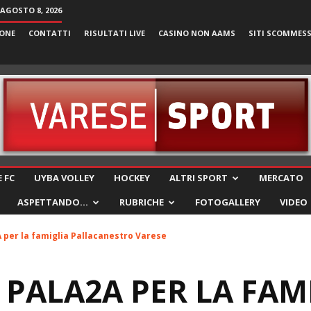
AGOSTO 8, 2026
ONE
CONTATTI
RISULTATI LIVE
CASINO NON AAMS
SITI SCOMMES
VareseSport
 FC
UYBA VOLLEY
HOCKEY
ALTRI SPORT
MERCATO
ASPETTANDO…
RUBRICHE
FOTOGALLERY
VIDEO
A per la famiglia Pallacanestro Varese
 PALA2A PER LA FAM