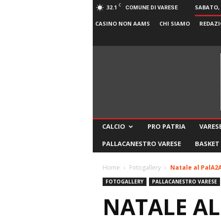
C
32.1
SABATO, 
COMUNE DI VARESE
CASINO NON AAMS
CHI SIAMO
REDAZI
CALCIO
PRO PATRIA
VARESE
PALLACANESTRO VARESE
BASKET
Home
Fotogallery
Natale al PalA2
FOTOGALLERY
PALLACANESTRO VARESE
NATALE AL