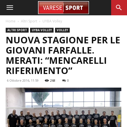
Home
Altri Sport
UYBA Volley
ALTRI SPORT
UYBA VOLLEY
VOLLEY
NUOVA STAGIONE PER LE
GIOVANI FARFALLE.
MERATI: “MENCARELLI
RIFERIMENTO”
6 Ottobre 2016, 11:59
268
0