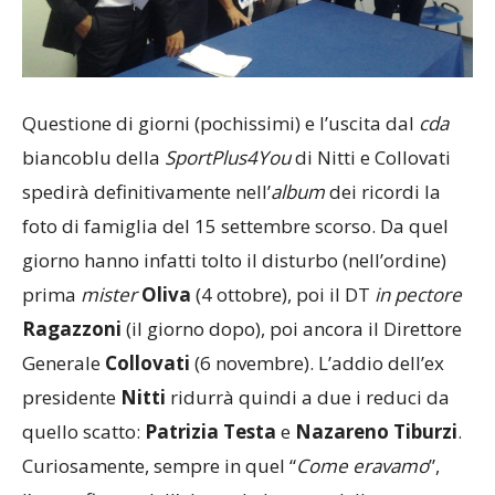
Questione di giorni (pochissimi) e l’uscita dal
cda
biancoblu della
SportPlus4You
di Nitti e Collovati
spedirà definitivamente nell’
album
dei ricordi la
foto di famiglia del 15 settembre scorso. Da quel
giorno hanno infatti tolto il disturbo (nell’ordine)
prima
mister
Oliva
(4 ottobre), poi il DT
in
pectore
Ragazzoni
(il giorno dopo), poi ancora il Direttore
Generale
Collovati
(6 novembre). L’addio dell’ex
presidente
Nitti
ridurrà quindi a due i reduci da
quello scatto:
Patrizia
Testa
e
Nazareno
Tiburzi
.
Curiosamente, sempre in quel “
Come
eravamo
”,