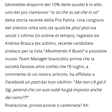
(dovrebbe disporre del 10% delle quote) è in atto
uno dei più clamorosi “
io
so
che
tu
sai
che
io
so
”
della storia recente della Pro Patria. Una congiura
del silenzio rotta solo da qualche
pissi
pissi
via
social
. L’ultimo (in ordine di tempo), regalato da
Andrea Brasca (ex arbitro, recente candidato
sindaco per la lista “
Movimento
X
Busto
” e possibile
nuovo
Team
Manager
biancoblu prima che la
società facesse altre scelte) che l’8 luglio, a
commento di un nostro articolo, ha affidato a
Facebook
un
post
dai toni sibillini: “
Ma non c’è già il
Sig. petenà che coi suoi soldi ha già imposto anche
dei nomi???
”.
Rivelazione, provocazione o cantonata? Ah