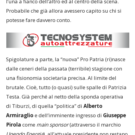
l’una a fianco dell’altro ed al centro della scena.
Probabile che già allora avessero capito su chi si
potesse fare davvero conto.
Spigolature a parte, la “nuova” Pro Patria (ri)nasce
dalle ceneri della passata (terribile) stagione con
una fisionomia societaria precisa. Al limite del
brutale. Cioè, tutto (o quasi) sulle spalle di Patrizia
Testa. Già perché al netto della sponda operativa
di Tiburzi, di quella “politica” di
Alberto
Armiraglio
e dell’imminente ingresso di
Giuseppe
Pirola
come
main
sponsor
(attraverso il marchio
Unendo
Energia
), all’attuale presidente non restano