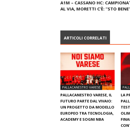
A1M – CASSANO HC: CAMPIONA
AL VIA, MORETTI C’È: “STO BENE
ARTICOLI CORRELATI
PALLACANESTRO VARESE
PAL
PALLACANESTRO VARESE, IL
LA P
FUTURO PARTE DAL VIVAIO:
PALL
UN PROGETTO DA MODELLO
TEST
EUROPEO TRA TECNOLOGIA,
OLIM
ACADEMY E SOGNI NBA
FINA
CON