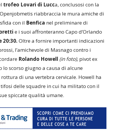
l
trofeo Lovari di Lucc
a, conclusosi con la
 l’Openjobmetis riabbraccia le mura amiche di
fida con il
Benfica
nel preliminare di
retti
e i suoi affronteranno Capo d’Orlando
e 20:30.
Oltre a fornire importanti indicazioni
rossi, l’amichevole di Masnago contro i
ricordare
Rolando Howell
(in foto)
, pivot ex
 lo scorso giugno a causa di alcune
rottura di una vertebra cervicale. Howell ha
tifosi delle squadre in cui ha militato con il
 sue spiccate qualità umane.