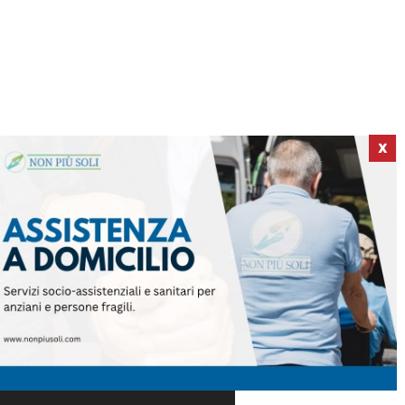
X
ICI