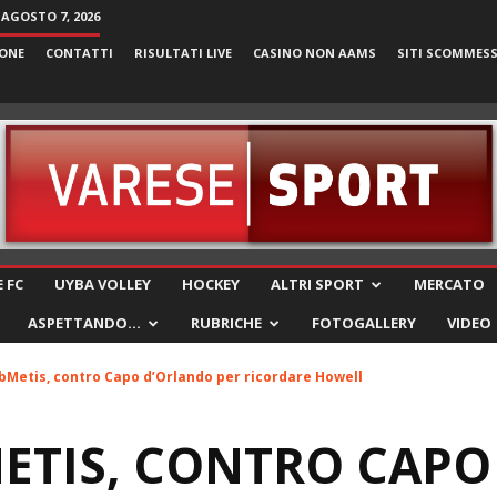
 AGOSTO 7, 2026
ONE
CONTATTI
RISULTATI LIVE
CASINO NON AAMS
SITI SCOMMES
VareseSport
 FC
UYBA VOLLEY
HOCKEY
ALTRI SPORT
MERCATO
ASPETTANDO…
RUBRICHE
FOTOGALLERY
VIDEO
Metis, contro Capo d’Orlando per ricordare Howell
ETIS, CONTRO CAPO