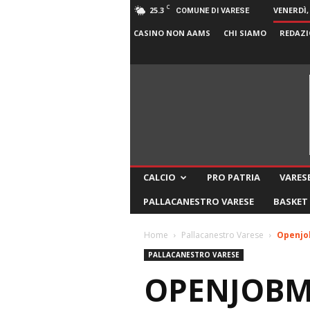
C
25.3
VENERDÌ,
COMUNE DI VARESE
CASINO NON AAMS
CHI SIAMO
REDAZI
CALCIO
PRO PATRIA
VARESE
PALLACANESTRO VARESE
BASKET
Home
Pallacanestro Varese
Openjob
PALLACANESTRO VARESE
OPENJOBM