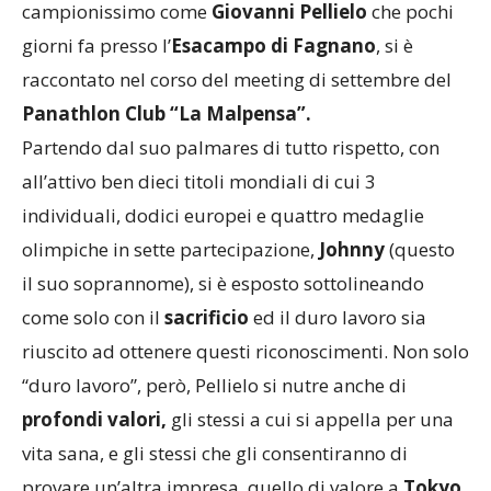
campionissimo come
Giovanni Pellielo
che pochi
giorni fa presso l’
Esacampo di Fagnano
, si è
raccontato nel corso del meeting di settembre del
Panathlon Club “La Malpensa”.
Partendo dal suo palmares di tutto rispetto, con
all’attivo ben dieci titoli mondiali di cui 3
individuali, dodici europei e quattro medaglie
olimpiche in sette partecipazione,
Johnny
(questo
il suo soprannome), si è esposto sottolineando
come solo con il
sacrificio
ed il duro lavoro sia
riuscito ad ottenere questi riconoscimenti. Non solo
“duro lavoro”, però, Pellielo si nutre anche di
profondi valori,
gli stessi a cui si appella per una
vita sana, e gli stessi che gli consentiranno di
provare un’altra impresa, quello di valore a
Tokyo