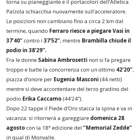
torna su pianeggiante e il portacolori dell’Atletica
Palzola schiacchia nuovamente sull’acceleratore.
Le posizioni non cambiano fino a circa 2 km dal
termine, quando
Ferraro riesce a piegare Vasi in
37’40’’
contro i
37’52’’
, mentre
Brambilla chiude il
podio in 38’29’’.
Fra le donne
Sabina Ambrosetti
non si fa pregare
troppo e batte la concorrenza con un ottimo
42’20’’
,
piazza d’onore per
Eugenia
Masconi
(44 netti)
mentre si deve accontentare del terzo gradino del
podio
Erika Caccamo
(44’24’’).
Dopo 22 tappe il Piede d’Oro stacca la spina e va in
vacanza: si ritornerà a gareggiare
domenica 28
agosto
con la 18° edizione del
“Memorial Zedde”
in qual di Monvalle.