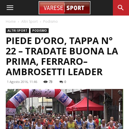
Home
Altri Sport
Podismo
ALTRI SPORT
PODISMO
PIEDE D’ORO, TAPPA N°
22 – TRADATE BUONA LA
PRIMA, FERRARO–
AMBROSETTI LEADER
1 Agosto 2016, 11:46
73
0