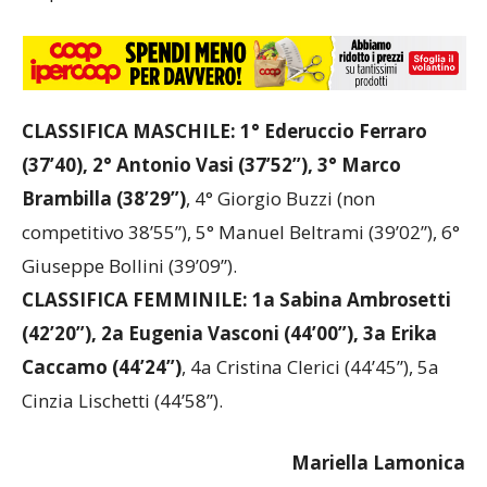
CLASSIFICA MASCHILE: 1° Ederuccio Ferraro
(37’40), 2° Antonio Vasi (37’52”), 3° Marco
Brambilla (38’29”)
, 4° Giorgio Buzzi (non
competitivo 38’55”), 5° Manuel Beltrami (39’02”), 6°
Giuseppe Bollini (39’09”).
CLASSIFICA FEMMINILE: 1a Sabina Ambrosetti
(42’20”), 2a Eugenia Vasconi (44’00”), 3a Erika
Caccamo (44’24”)
, 4a Cristina Clerici (44’45”), 5a
Cinzia Lischetti (44’58”).
Mariella
Lamonica