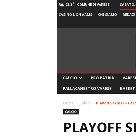
C
23.8
SABATO, 
COMUNE DI VARESE
CASINO NON AAMS
CHI SIAMO
REDAZI
CALCIO
PRO PATRIA
VARESE
PALLACANESTRO VARESE
BASKET
Home
Calcio
Playoff Serie D – Ca
CALCIO
PLAYOFF S