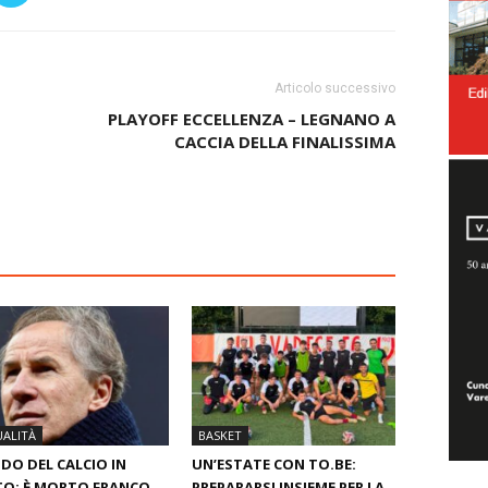
Articolo successivo
PLAYOFF ECCELLENZA – LEGNANO A
CACCIA DELLA FINALISSIMA
ALITÀ
BASKET
O DEL CALCIO IN
UN’ESTATE CON TO.BE:
O: È MORTO FRANCO
PREPARARSI INSIEME PER LA