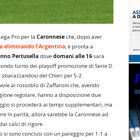
Lega Pro per la
Caronnese
che, dopo aver
a eliminando l’Argentina
, è pronta a
nno Pertusella
dove
domani alle 16
sarà
condo turno dei playoff promozione di Serie D.
ti sbarazzandosi del Chieri per 5-2.
vole ai rossoblù di Zaffaroni che, avendo
agione regolare, hanno a disposizione due
areggio si procederà ai tempi supplementari, ma
ere in parità, allora sarebbe la Caronnese ad
i calci di rigore.
 si sono conclusi con un pareggio per 1-1 a