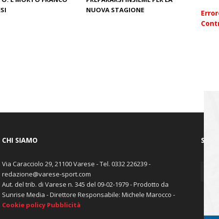
SI
NUOVA STAGIONE
Erro
Contr
CHI SIAMO
SEGU
Via Caracciolo 29, 21100 Varese - Tel. 0332 226239 -
redazione@varese-sport.com
Aut. del trib. di Varese n. 345 del 09-02-1979 - Prodotto da
Sunrise Media - Direttore Responsabile: Michele Marocco -
Cookie policy
Pubblicità