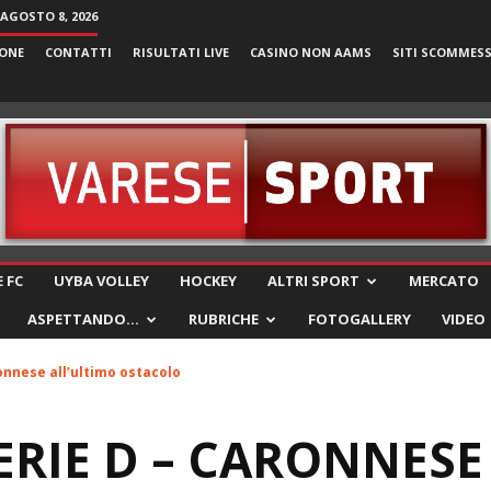
AGOSTO 8, 2026
ONE
CONTATTI
RISULTATI LIVE
CASINO NON AAMS
SITI SCOMMES
VareseSport
 FC
UYBA VOLLEY
HOCKEY
ALTRI SPORT
MERCATO
ASPETTANDO…
RUBRICHE
FOTOGALLERY
VIDEO
ronnese all’ultimo ostacolo
ERIE D – CARONNESE